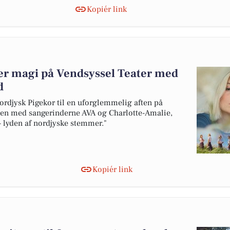
Kopiér link
er magi på Vendsyssel Teater med
d
Nordjysk Pigekor til en uforglemmelig aften på
men med sangerinderne AVA og Charlotte-Amalie,
- lyden af nordjyske stemmer."
Kopiér link