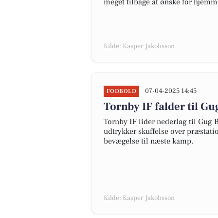
meget tilbage at ønske for hjemm
Kilde: Kasper Jakobsson
07-04-2025 14:45
FODBOLD
Tornby IF falder til G
Tornby IF lider nederlag til Gug
udtrykker skuffelse over præstati
bevægelse til næste kamp.
Kilde: Kasper Jakobsson