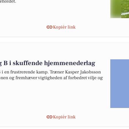
eholdet.
Kopiér link
ug B i skuffende hjemmenederlag
 B i en frustrerende kamp. Træner Kasper Jakobsson
onen og fremhæver vigtigheden af forbedret vilje og
Kopiér link