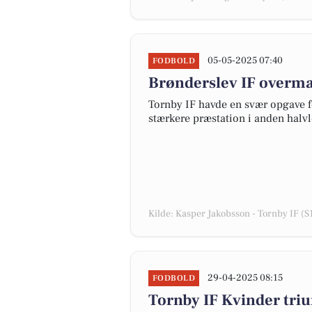
05-05-2025 07:40
FODBOLD
Brønderslev IF overma
Tornby IF havde en svær opgave f
stærkere præstation i anden halv
Kilde: Kasper Jakobsson - Tornby IF (S
29-04-2025 08:15
FODBOLD
Tornby IF Kvinder tri