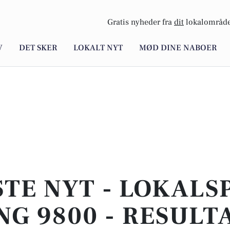
Gratis nyheder fra
dit
lokalområde
V
DET SKER
LOKALT NYT
MØD DINE NABOER
TE NYT - LOKALS
NG 9800 - RESULT