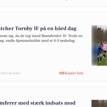
tcher Tornby IF på en hård dag
oran sig, da de tog imod Brønderslev IF. Trods en
leg, endte hjemmeholdet med et 0-5 nederlag.
Kopiér link
1/257) Kvinder
umferer med stærk indsats mod