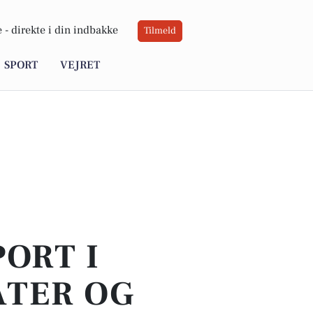
 -
direkte i din indbakke
Tilmeld
SPORT
VEJRET
PORT I
ATER OG