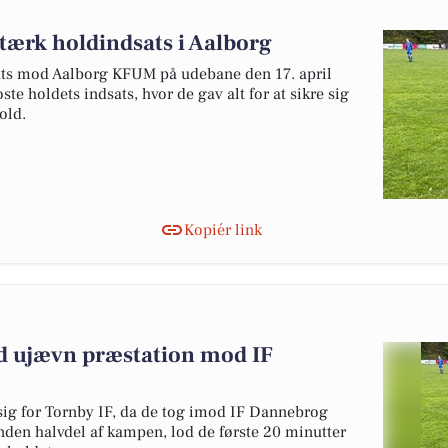
stærk holdindsats i Aalborg
sats mod Aalborg KFUM på udebane den 17. april
e holdets indsats, hvor de gav alt for at sikre sig
old.
Kopiér link
 ujævn præstation mod IF
ig for Tornby IF, da de tog imod IF Dannebrog
anden halvdel af kampen, lod de første 20 minutter