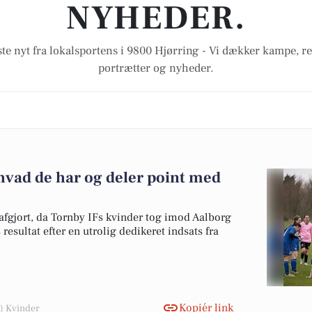
NYHEDER.
te nyt fra lokalsportens i 9800 Hjørring - Vi dækker kampe, re
portrætter og nyheder.
hvad de har og deler point med
fgjort, da Tornby IFs kvinder tog imod Aalborg
sultat efter en utrolig dedikeret indsats fra
Kopiér link
7) Kvinder