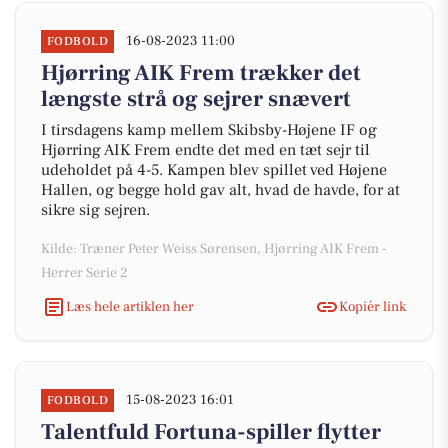
16-08-2023 11:00
FODBOLD
Hjørring AIK Frem trækker det
længste strå og sejrer snævert
I tirsdagens kamp mellem Skibsby-Højene IF og
Hjørring AIK Frem endte det med en tæt sejr til
udeholdet på 4-5. Kampen blev spillet ved Højene
Hallen, og begge hold gav alt, hvad de havde, for at
sikre sig sejren.
Kilde: Træner Peter Weiss Sørensen, Hjørring AIK Frem -
Herrer Serie 2
Læs hele artiklen her
Kopiér link
15-08-2023 16:01
FODBOLD
Talentfuld Fortuna-spiller flytter