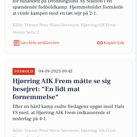
for hinanden på Dronninglund Ny Stadion i en
spændende fodboldkamp. Hjemmeholdet formåede
at vinde kampen med en tæt sejr på 2-1.
Kilde: Træner Peter Weiss Sørensen, Hjørring AIK Frem -
Herrer Serie 2
Læs hele artiklen her
Kopiér link
04-09-2023 09:42
FODBOLD
Hjørring AIK Frem måtte se sig
besejret: “En lidt mat
fornemmelse“
Efter en hård kamp endte fredagens opgør mod Hals
FS med, at Hjørring AIK Frem indkasserede et
nederlag på 4-1.
Kilde: Træner Peter Weiss Sørensen, Hjørring AIK Frem -