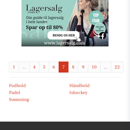
1
...
4
5
6
7
8
9
10
...
22
Fodbold
Håndbold
Padel
Ishockey
Svømning