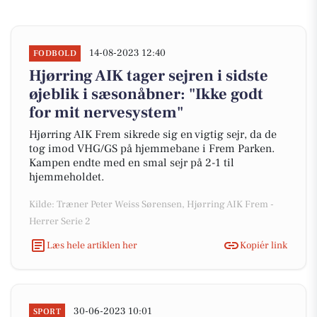
14-08-2023 12:40
FODBOLD
Hjørring AIK tager sejren i sidste
øjeblik i sæsonåbner: "Ikke godt
for mit nervesystem"
Hjørring AIK Frem sikrede sig en vigtig sejr, da de
tog imod VHG/GS på hjemmebane i Frem Parken.
Kampen endte med en smal sejr på 2-1 til
hjemmeholdet.
Kilde: Træner Peter Weiss Sørensen, Hjørring AIK Frem -
Herrer Serie 2
Læs hele artiklen her
Kopiér link
30-06-2023 10:01
SPORT