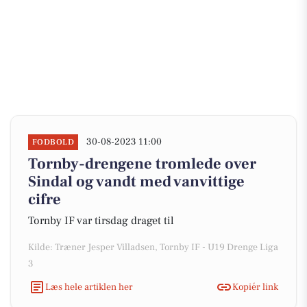
30-08-2023 11:00
FODBOLD
Tornby-drengene tromlede over
Sindal og vandt med vanvittige
cifre
Tornby IF var tirsdag draget til
Kilde: Træner Jesper Villadsen, Tornby IF - U19 Drenge Liga
3
Læs hele artiklen her
Kopiér link