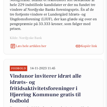
Nordjylland. Blandt et rekordstort felt bestående af
hele 229 indstillede kandidater er der nu fundet tre
vindere af Nordjyske Banks foreningspris. Én af de
tre fortjente vindere er Lundergård Idræts- og
Ungdomsforening (LIUF), der kan glæde sig over en
pengepræmie på 33.333 kroner, som følger med
prisen.
Kilde: Nordjyske Bank
Læs hele artiklen her
Kopiér link
14-11-2023 11:45
FODBOLD
Vindunor inviterer idræt alle
idræts- og
fritidsaktivitetsforeninger i
Hjørring Kommune gratis til
fodbold