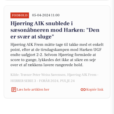
05-04-2024 11:00
FODBOLD
Hjørring AIK snublede i
sæsonåbneren mod Harken: "Den
er svær at sluge"
Hjørring AIK Frem måtte tage til takke med et enkelt
point, efter at de tirsdagskampen mod Harken UGF
endte uafgjort 2-2. Selvom Hjørring formåede at
score to gange, lykkedes det ikke at sikre en sejr
over et af rækkens lavere rangerede hold.
Kilde: Træner Peter Weiss Sørensen, Hjørring AIK Frem -
HERRER SERIE 3 - FORÅR 2024, PULJE 24
Læs hele artiklen her
Kopiér link