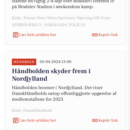
sikrede en vigtig 2-4-sejr over Bindslev/Tversted IF
på Bindslev Stadion i weekendens kamp.
Kilde: Træner Peter Weiss Sørensen, Hjørring AIK Frem -
HERRER SERIE 3 - FORÅR 2024, PULJE 24
Læs hele artiklen her
Kopiér link
05-04-2024 13:00
HÅNDBOLD
Håndbolden skyder frem i
Nordjylland
Håndbolden boomer i Nordjylland. Det viser
DanskHåndbolds netop offentliggjorte opgørelse af
medlemstallene for 2023.
Kilde: DanskHåndbold
Læs hele artiklen her
Kopiér link