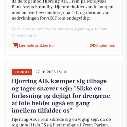
da de tog imod Hjørring AIK Frem på Nordjyske
Bank Arena Strandby. Hjemmeholdet vandt kampen
med en overbevisende sejr på 4-1, og dermed var
nedrykningen for AIK Frem endegyldig.
Kilde: Træner Peter Weiss Sørensen, Hjørring AIK Frem -
Herrer Serie 2
Læs hele artiklen her
Kopiér link
17-10-2023 18:10
FODBOLD
Hjørring AIK kæmper sig tilbage
og tager snæver sejr: "Sikke en
forløsning og dejligt for drengene
at føle heldet også en gang
imellem tilfalder os"
Hjørring AIK Frem sikrede sig en vigtig sejr, da de
tog imod Hals FS på hjemmebane i Frem Parken.