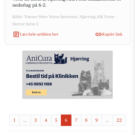
nederlag på 6-2.
Kilde: Træner Peter Weiss Sørensen, Hjørring AIK Frem -
Herrer Serie 2
Læs hele artiklen her
Kopiér link
1
...
3
4
5
6
7
8
9
...
22