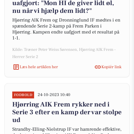
uafgjort: "Mon HI de giver lidt øl,
nu når vi hjælp dem lidt?"
Hjørring AIK Frem og Dronninglund IF mødtes i en
spændende Serie 2-kamp på Frem Parken i
Hjørring. Kampen endte uafgjort med et resultat på
1-1.
Kilde: Træner Peter Weiss Sørensen, Hjørring AIK Frem -
Herrer Serie 2
Læs hele artiklen her
Kopiér link
24-10-2023 10:40
FODBOLD
Hjørring AIK Frem rykker ned i
Serie 3 efter en kamp der var stolpe
ud
Strandby-Elling-Nielstrup IF var hamrende effektive,