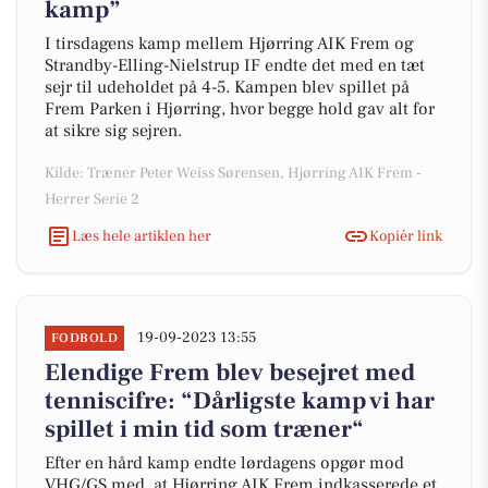
kamp”
I tirsdagens kamp mellem Hjørring AIK Frem og
Strandby-Elling-Nielstrup IF endte det med en tæt
sejr til udeholdet på 4-5. Kampen blev spillet på
Frem Parken i Hjørring, hvor begge hold gav alt for
at sikre sig sejren.
Kilde: Træner Peter Weiss Sørensen, Hjørring AIK Frem -
Herrer Serie 2
Læs hele artiklen her
Kopiér link
19-09-2023 13:55
FODBOLD
Elendige Frem blev besejret med
tenniscifre: “Dårligste kamp vi har
spillet i min tid som træner“
Efter en hård kamp endte lørdagens opgør mod
VHG/GS med, at Hjørring AIK Frem indkasserede et