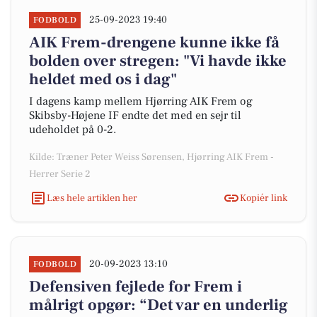
25-09-2023 19:40
FODBOLD
AIK Frem-drengene kunne ikke få
bolden over stregen: "Vi havde ikke
heldet med os i dag"
I dagens kamp mellem Hjørring AIK Frem og
Skibsby-Højene IF endte det med en sejr til
udeholdet på 0-2.
Kilde: Træner Peter Weiss Sørensen, Hjørring AIK Frem -
Herrer Serie 2
Læs hele artiklen her
Kopiér link
20-09-2023 13:10
FODBOLD
Defensiven fejlede for Frem i
målrigt opgør: “Det var en underlig