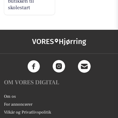
butikken til
skolestart
VORES
Hjørring
OM VORES DIGITAL
Om os
For annoncører
Vilkår og Privatlivspolitik