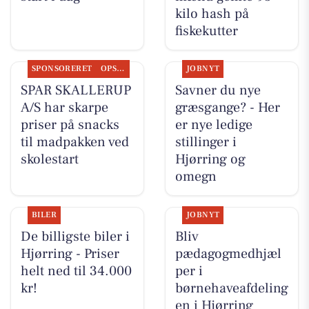
kilo hash på
fiskekutter
SPONSORERET
OPSLAGSTAVLEN
JOBNYT
SPAR SKALLERUP
Savner du nye
A/S har skarpe
græsgange? - Her
priser på snacks
er nye ledige
til madpakken ved
stillinger i
skolestart
Hjørring og
omegn
BILER
JOBNYT
De billigste biler i
Bliv
Hjørring - Priser
pædagogmedhjæl
helt ned til 34.000
per i
kr!
børnehaveafdeling
en i Hjørring