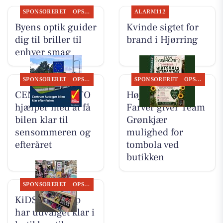
SPONSORERET
OPSLAGSTAVLEN
ALARM112
Byens optik guider
Kvinde sigtet for
dig til briller til
brand i Hjørring
enhver smag
SPONSORERET
OPSLAGSTAVLEN
SPONSORERET
OPSLAGSTAVLEN
CENTRUM AUTO
Høj Data/Høj
hjælper med at få
Farver giver Team
bilen klar til
Grønkjær
sensommeren og
mulighed for
efteråret
tombola ved
butikken
SPONSORERET
OPSLAGSTAVLEN
KiDS Coolshop
har udvalget klar i