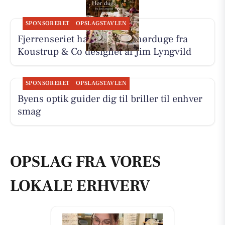
SPONSORERET
OPSLAGSTAVLEN
Fjerrenseriet har tilbud på hørduge fra
Koustrup & Co designet af Jim Lyngvild
SPONSORERET
OPSLAGSTAVLEN
Byens optik guider dig til briller til enhver
smag
OPSLAG FRA VORES
LOKALE ERHVERV