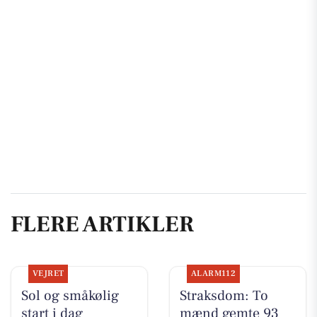
FLERE ARTIKLER
VEJRET
ALARM112
Sol og småkølig
Straksdom: To
start i dag
mænd gemte 93