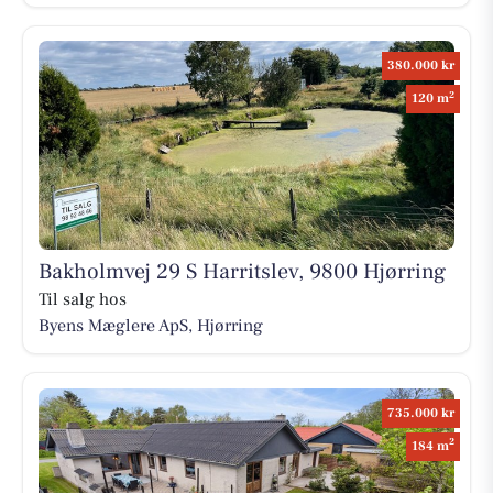
380.000 kr
2
120 m
Bakholmvej 29 S Harritslev, 9800 Hjørring
Til salg hos
Byens Mæglere ApS, Hjørring
735.000 kr
2
184 m