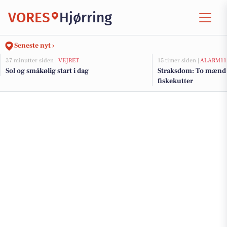
VORES
Hjørring
Seneste nyt ›
37 minutter siden |
VEJRET
15 timer siden |
ALARM11
Sol og småkølig start i dag
Straksdom: To mænd 
fiskekutter