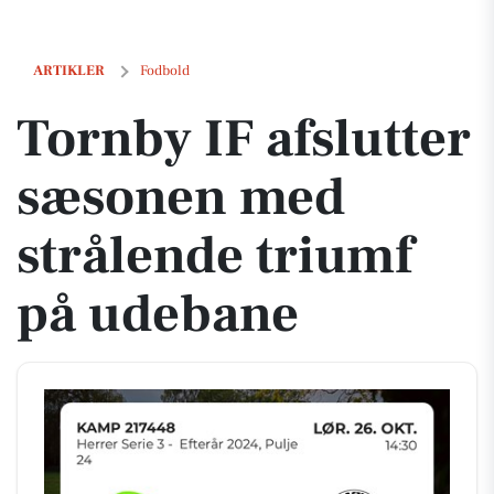
Tornby IF afslutter sæsonen med strålende triumf på udebane
ARTIKLER
Fodbold
Tornby IF afslutter
sæsonen med
strålende triumf
på udebane