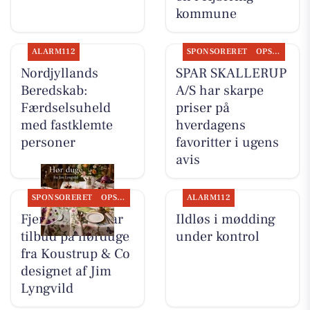
kommune
ALARM112
SPONSORERET
OPSLAGSTAVLEN
Nordjyllands
SPAR SKALLERUP
Beredskab:
A/S har skarpe
Færdselsuheld
priser på
med fastklemte
hverdagens
personer
favoritter i ugens
avis
SPONSORERET
OPSLAGSTAVLEN
ALARM112
Fjerrenseriet har
Ildløs i mødding
tilbud på hørduge
under kontrol
fra Koustrup & Co
designet af Jim
Lyngvild