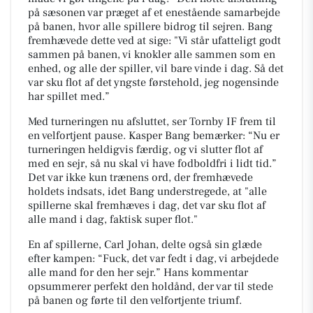
på sæsonen var præget af et enestående samarbejde
på banen, hvor alle spillere bidrog til sejren. Bang
fremhævede dette ved at sige: "Vi står ufatteligt godt
sammen på banen, vi knokler alle sammen som en
enhed, og alle der spiller, vil bare vinde i dag. Så det
var sku flot af det yngste førstehold, jeg nogensinde
har spillet med.”
Med turneringen nu afsluttet, ser Tornby IF frem til
en velfortjent pause. Kasper Bang bemærker: “Nu er
turneringen heldigvis færdig, og vi slutter flot af
med en sejr, så nu skal vi have fodboldfri i lidt tid.”
Det var ikke kun trænens ord, der fremhævede
holdets indsats, idet Bang understregede, at "alle
spillerne skal fremhæves i dag, det var sku flot af
alle mand i dag, faktisk super flot."
En af spillerne, Carl Johan, delte også sin glæde
efter kampen: “Fuck, det var fedt i dag, vi arbejdede
alle mand for den her sejr.” Hans kommentar
opsummerer perfekt den holdånd, der var til stede
på banen og førte til den velfortjente triumf.