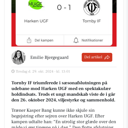
Emilie Bjergegaard
Del artikel
Tirsdag d. 29. okt. 2024 - kl. 13:01
Tornby IF triumferede i sæsonafslutningen på
udebane mod Harken UGF med en spektakulær
holdindsats. Trods et ungt mandskab viste de i går
den 26. oktober 2024, viljestyrke og sammenhold.
Træner Kasper Bang kunne ikke skjule sin
begejstring efter sejren over Harken UGF. Efter
kampen udtalte han: “En utrolig stor glæde over den
måde vi gør tingene på i dag.” Den flotte afslutning