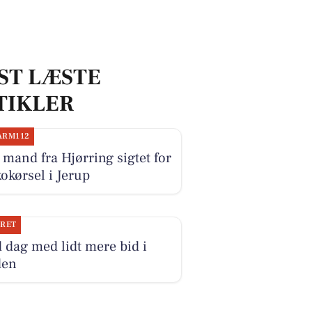
ST LÆSTE
TIKLER
ARM112
mand fra Hjørring sigtet for
okørsel i Jerup
JRET
 dag med lidt mere bid i
den