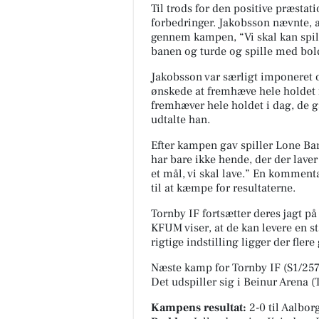
Til trods for den positive præsta
forbedringer. Jakobsson nævnte, at
gennem kampen, “Vi skal kan spille
banen og turde og spille med bolde
SPAR Nørrebro Hjørrin
Jakobsson var særligt imponeret ov
🍫🍫JA TAK CHOKOLADEBAR
ønskede at fremhæve hele holdet f
🔥🔥5,99. kr. pr. stk🔥🔥 Vælg
fremhæver hele holdet i dag, de ga
mellem: - Mars - Snickers - Twi
udtalte han.
Milky way Variant vælges ...
Efter kampen gav spiller Lone Ban
har bare ikke hende, der der lave
Åbn opslaget
et mål, vi skal lave.” En kommenta
til at kæmpe for resultaterne.
Tornby IF fortsætter deres jagt 
KFUM viser, at de kan levere en
rigtige indstilling ligger der flere
Næste kamp for Tornby IF (S1/257
Det udspiller sig i
Beinur Arena (
Kampens resultat:
2-0
til Aalbo