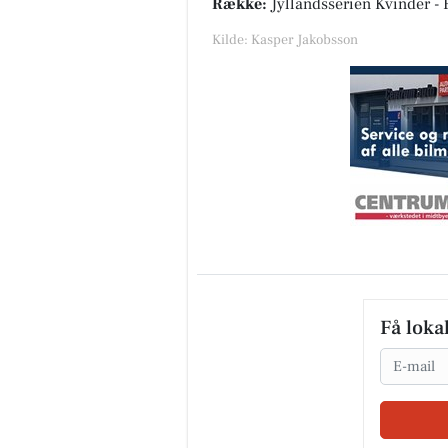
Række:
Jyllandsserien Kvinder - 
Kilde: Kasper Jakobsson
Få loka
Email