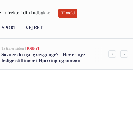
 -
direkte i din indbakke
Tilmeld
SPORT
VEJRET
15 timer siden |
JOBNYT
17 timer siden |
D
‹
›
Savner du nye græsgange? - Her er nye
Kreative og 
ledige stillinger i Hjørring og omegn
Fokus Vends