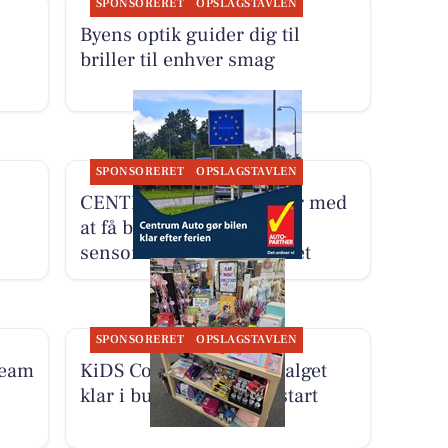
SPONSORERET
OPSLAGSTAVLEN
Byens optik guider dig til
briller til enhver smag
SPONSORERET
OPSLAGSTAVLEN
CENTRUM AUTO hjælper med
at få bilen klar til
sensommeren og efteråret
SPONSORERET
OPSLAGSTAVLEN
Team
KiDS Coolshop har udvalget
klar i butikken til skolestart