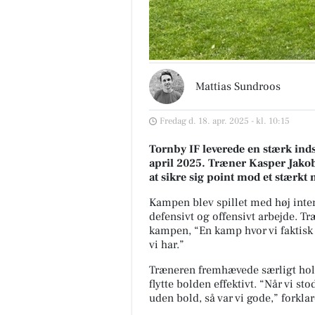
Mattias Sundroos
Fredag d. 18. apr. 2025 - kl. 10:15
Tornby IF leverede en stærk in
april 2025. Træner Kasper Jakobs
at sikre sig point mod et stærkt
Kampen blev spillet med høj inten
defensivt og offensivt arbejde. T
kampen, “En kamp hvor vi faktisk g
vi har.”
Træneren fremhævede særligt holde
flytte bolden effektivt. “Når vi st
uden bold, så var vi gode,” forkla