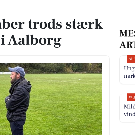
 i Aalborg
aber trods stærk
ME
 i Aalborg
AR
AL
Ung 
nark
VE
Mild
vin