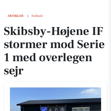
Skibsby-Højene IF stormer mod Serie 1 med overlegen sejr
ARTIKLER
Fodbold
Skibsby-Højene IF
stormer mod Serie
1 med overlegen
sejr