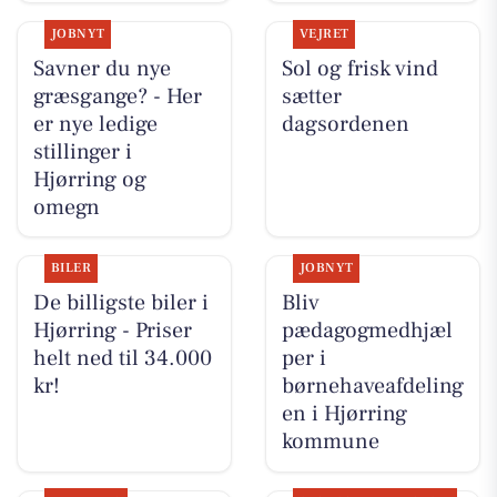
JOBNYT
VEJRET
Savner du nye
Sol og frisk vind
græsgange? - Her
sætter
er nye ledige
dagsordenen
stillinger i
Hjørring og
omegn
BILER
JOBNYT
De billigste biler i
Bliv
Hjørring - Priser
pædagogmedhjæl
helt ned til 34.000
per i
kr!
børnehaveafdeling
en i Hjørring
kommune