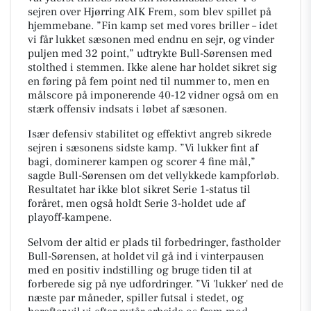
sejren over Hjørring AIK Frem, som blev spillet på
hjemmebane. ”Fin kamp set med vores briller – idet
vi får lukket sæsonen med endnu en sejr, og vinder
puljen med 32 point,” udtrykte Bull-Sørensen med
stolthed i stemmen. Ikke alene har holdet sikret sig
en føring på fem point ned til nummer to, men en
målscore på imponerende 40-12 vidner også om en
stærk offensiv indsats i løbet af sæsonen.
Især defensiv stabilitet og effektivt angreb sikrede
sejren i sæsonens sidste kamp. ”Vi lukker fint af
bagi, dominerer kampen og scorer 4 fine mål,”
sagde Bull-Sørensen om det vellykkede kampforløb.
Resultatet har ikke blot sikret Serie 1-status til
foråret, men også holdt Serie 3-holdet ude af
playoff-kampene.
Selvom der altid er plads til forbedringer, fastholder
Bull-Sørensen, at holdet vil gå ind i vinterpausen
med en positiv indstilling og bruge tiden til at
forberede sig på nye udfordringer. ”Vi 'lukker' ned de
næste par måneder, spiller futsal i stedet, og