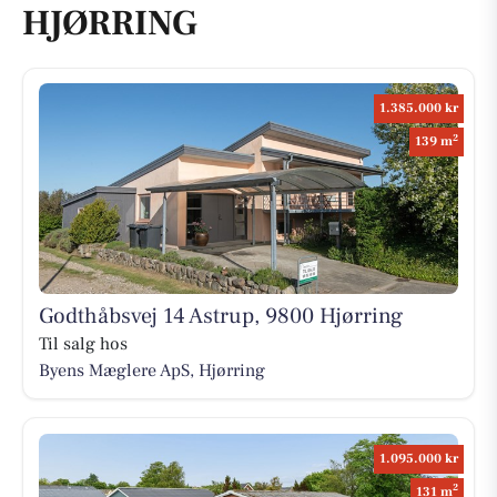
HJØRRING
1.385.000 kr
2
139 m
Godthåbsvej 14 Astrup, 9800 Hjørring
Til salg hos
Byens Mæglere ApS, Hjørring
1.095.000 kr
2
131 m