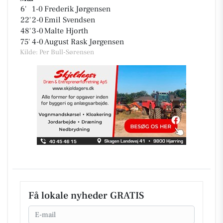
6'
1-0
Frederik Jørgensen
22'
2-0
Emil Svendsen
48'
3-0
Malte Hjorth
75'
4-0
August Rask Jørgensen
Kilde: Per Bull-Sørensen
Få lokale nyheder GRATIS
Email