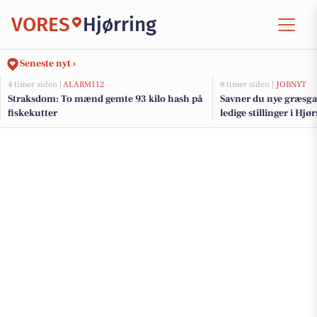
VORES
Hjørring
Seneste nyt ›
4 timer siden |
ALARM112
8 timer siden |
JOBNYT
Straksdom: To mænd gemte 93 kilo hash på
Savner du nye græsga
fiskekutter
ledige stillinger i Hj