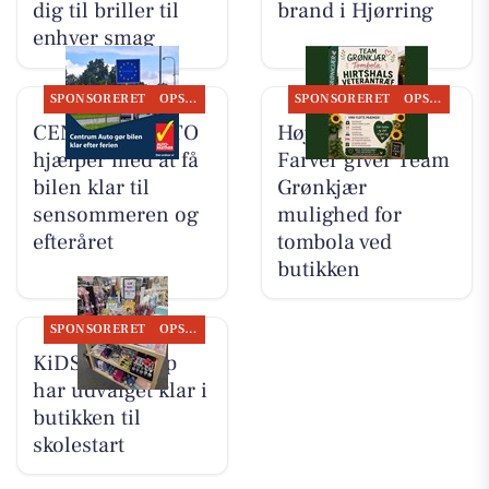
dig til briller til
brand i Hjørring
enhver smag
SPONSORERET
OPSLAGSTAVLEN
SPONSORERET
OPSLAGSTAVLEN
CENTRUM AUTO
Høj Data/Høj
hjælper med at få
Farver giver Team
bilen klar til
Grønkjær
sensommeren og
mulighed for
efteråret
tombola ved
butikken
SPONSORERET
OPSLAGSTAVLEN
KiDS Coolshop
har udvalget klar i
butikken til
skolestart