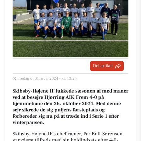
Del artikel
Fredag d. 01. nov. 2024 - kl. 13:25
Skibsby-Højene IF lukkede sæsonen af med manér
ved at besejre Hjørring AIK Frem 4-0 på
hjemmebane den 26. oktober 2024. Med denne
sejr sikrede de sig puljens førsteplads og
forbereder sig nu på at træde ind i Serie 1 efter
vinterpausen.
Skibsby-Højene IF's cheftræner, Per Bull-Sørensen,
var yderst tilfreds med sin holdindsats efter 4-0-