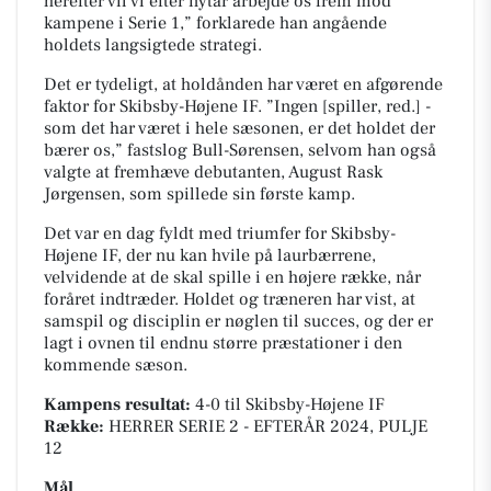
herefter vil vi efter nytår arbejde os frem mod
kampene i Serie 1,” forklarede han angående
holdets langsigtede strategi.
Det er tydeligt, at holdånden har været en afgørende
faktor for Skibsby-Højene IF. ”Ingen [spiller, red.] -
som det har været i hele sæsonen, er det holdet der
bærer os,” fastslog Bull-Sørensen, selvom han også
valgte at fremhæve debutanten, August Rask
Jørgensen, som spillede sin første kamp.
Det var en dag fyldt med triumfer for Skibsby-
Højene IF, der nu kan hvile på laurbærrene,
velvidende at de skal spille i en højere række, når
foråret indtræder. Holdet og træneren har vist, at
samspil og disciplin er nøglen til succes, og der er
lagt i ovnen til endnu større præstationer i den
kommende sæson.
Kampens resultat:
4-0
til Skibsby-Højene IF
Række:
HERRER SERIE 2 - EFTERÅR 2024, PULJE
12
Mål