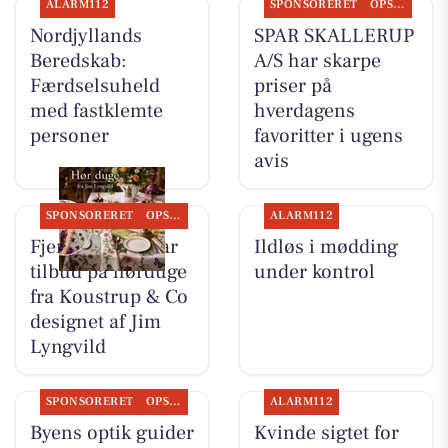
ALARM112
SPONSORERET
OPSLAGSTAVLEN
Nordjyllands
SPAR SKALLERUP
Beredskab:
A/S har skarpe
Færdselsuheld
priser på
med fastklemte
hverdagens
personer
favoritter i ugens
avis
SPONSORERET
OPSLAGSTAVLEN
ALARM112
Fjerrenseriet har
Ildløs i mødding
tilbud på hørduge
under kontrol
fra Koustrup & Co
designet af Jim
Lyngvild
SPONSORERET
OPSLAGSTAVLEN
ALARM112
Byens optik guider
Kvinde sigtet for