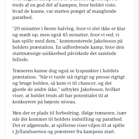
trods af en god del af kampen, hvor holdet viste,
hvad de kunne, var starten præget af manglende
parathed.
"20 minutter i første halvleg, hvor vi slet ikke er klar
og mødt op, men også 45 minutter, hvor vi ved, vi
kan spille med dem," kommenterede Jakobsson på
holdets præstation. En udfordrende kamp, hvor den
startmæssige usikkerhed påvirkede det samlede
billede.
Træneren kunne dog også se lyspunkter i holdets
præstation. "Når vi turde stå rigtigt og presse rigtigt
og bruge bolden, så kom vi til chancer, og det
gjorde de andre ikke," udtrykte Jakobsson, hvilket
viser, at holdet trods alt har potentialet til at
konkurrere på højeste niveau.
Men der er plads til forbedring, ifølge træneren, især
når det kommer til holdets indstilling og parathed.
Det er afgørende, at spillerne viser viljen til at spille
i Jyllandsserien og præsterer fra kampens start.