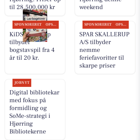
til 28.500.000 kr
weekend
SPONSORERET
OPSLAGSTAVLEN
SPONSORERET
OPSLAGSTAVLEN
KiDS Coolshop
SPAR SKALLERUP
tilbyder
A/S tilbyder
bogstavspil fra 4
nemme
år til 20 kr.
feriefavoritter til
skarpe priser
JOBNYT
Digital bibliotekar
med fokus på
formidling og
SoMe-strategi i
Hjørring
Bibliotekerne