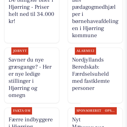
Hjørring - Priser
pædagogmedhjæl
helt ned til 34.000
per i
kr!
børnehaveafdeling
en i Hjørring
kommune
JOBNYT
ALARM112
Savner du nye
Nordjyllands
græsgange? - Her
Beredskab:
er nye ledige
Færdselsuheld
stillinger i
med fastklemte
Hjørring og
personer
omegn
FAKTA OM
SPONSORERET
OPSLAGSTAVLEN
Færre indbyggere
Nyt fra Byens
i Hjørring
Mæglere ApS,