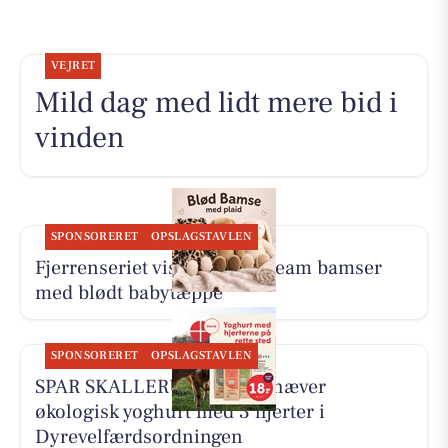
VEJRET
Mild dag med lidt mere bid i
vinden
SPONSORERET
OPSLAGSTAVLEN
Fjerrenseriet viser Dream Team bamser
med blødt babytæppe
SPONSORERET
OPSLAGSTAVLEN
SPAR SKALLERUP A/S fremhæver
økologisk yoghurt med 3 hjerter i
Dyrevelfærdsordningen