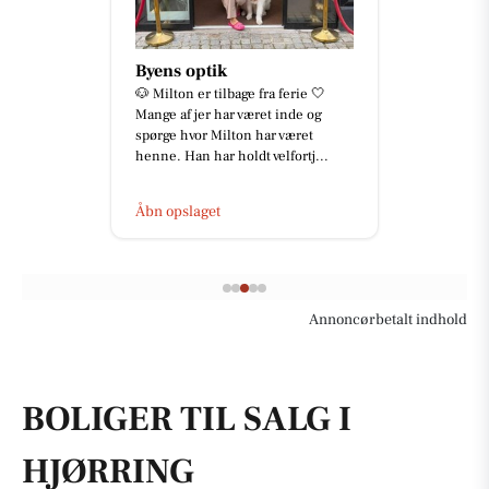
Byens optik
🐶 Milton er tilbage fra ferie 🤍
Mange af jer har været inde og
spørge hvor Milton har været
henne. Han har holdt velfortj...
Åbn opslaget
Annoncørbetalt indhold
BOLIGER TIL SALG I
HJØRRING