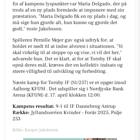
En af kampens lyspunkter var Maria Delgado, der på
trods af en ny plads formåede at imponere med sin
præstation. "Maria Delgado fik en ny plads i dag, og
må sige hun gjorde alt, hun kunne og gjorde det
godt," roste Jakobsson.
Spilleren Pernille Mejer gav også udtryk for, at
holdet er nødt til at indse alvoren i situationen. "Vi
skal virkelig til at steppe op og vise, vi vil det her,"
advarede hun. Det er klart, at for at Tornby IF skal
opnå deres mål, kræves der en kollektiv indsats og
større villighed til udvikling og forbedring.
Næste kamp for Tornby IF (S1/257) er et opgør imod
Aalborg KFUM . Det udspiller sig i
Nordjyske Bank
Arena (KFUM)
d. 17. april klokken 12:00.
Kampens resultat:
9-1
til IF Dannebrog Astrup
Række:
Jyllandsserien Kvinder - Forår 2025, Pulje
253
Kilde: Kasper Jakobsson