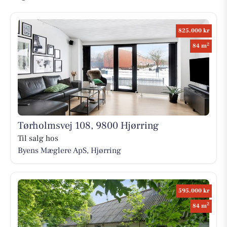
825.000 kr
2
84 m
Tørholmsvej 108, 9800 Hjørring
Til salg hos
Byens Mæglere ApS, Hjørring
595.000 kr
2
84 m