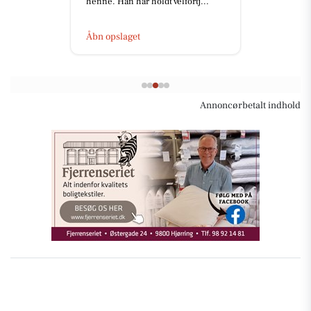
henne. Han har holdt velfortj...
Åbn opslaget
Annoncørbetalt indhold