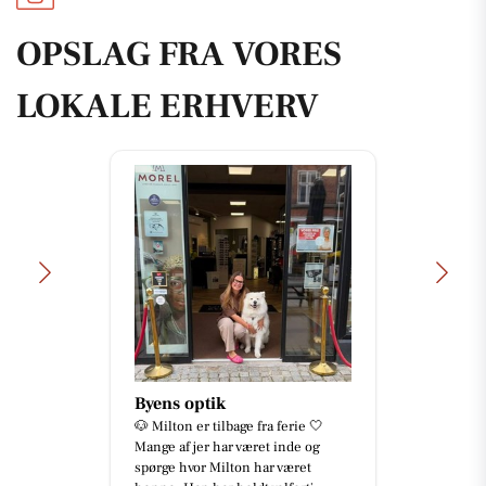
OPSLAG FRA VORES
LOKALE ERHVERV
Byens optik
🐶 Milton er tilbage fra ferie 🤍
Mange af jer har været inde og
spørge hvor Milton har været