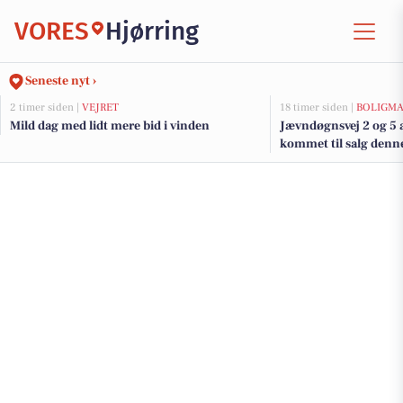
VORES
Hjørring
Seneste nyt ›
2 timer siden |
VEJRET
18 timer siden |
BOLIGM
Mild dag med lidt mere bid i vinden
Jævndøgnsvej 2 og 5 a
kommet til salg denne
boligerne her.