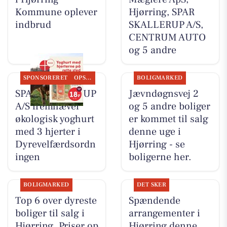
Kommune oplever
Hjørring, SPAR
indbrud
SKALLERUP A/S,
CENTRUM AUTO
og 5 andre
SPONSORERET
OPSLAGSTAVLEN
BOLIGMARKED
SPAR SKALLERUP
Jævndøgnsvej 2
A/S fremhæver
og 5 andre boliger
økologisk yoghurt
er kommet til salg
med 3 hjerter i
denne uge i
Dyrevelfærdsordn
Hjørring - se
ingen
boligerne her.
BOLIGMARKED
DET SKER
Top 6 over dyreste
Spændende
boliger til salg i
arrangementer i
Hjørring. Priser op
Hjørring denne