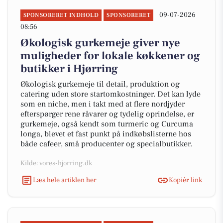
09-07-2026
SPONSORERET INDHOLD
SPONSORERET
08:56
Økologisk gurkemeje giver nye
muligheder for lokale køkkener og
butikker i Hjørring
Økologisk gurkemeje til detail, produktion og
catering uden store startomkostninger. Det kan lyde
som en niche, men i takt med at flere nordjyder
efterspørger rene råvarer og tydelig oprindelse, er
gurkemeje, også kendt som turmeric og Curcuma
longa, blevet et fast punkt på indkøbslisterne hos
både cafeer, små producenter og specialbutikker.
Kilde: vores-hjorring.dk
Læs hele artiklen her
Kopiér link