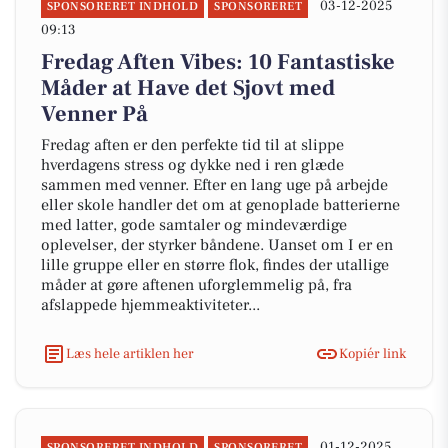
03-12-2025
SPONSORERET INDHOLD
SPONSORERET
09:13
Fredag Aften Vibes: 10 Fantastiske
Måder at Have det Sjovt med
Venner På
Fredag aften er den perfekte tid til at slippe
hverdagens stress og dykke ned i ren glæde
sammen med venner. Efter en lang uge på arbejde
eller skole handler det om at genoplade batterierne
med latter, gode samtaler og mindeværdige
oplevelser, der styrker båndene. Uanset om I er en
lille gruppe eller en større flok, findes der utallige
måder at gøre aftenen uforglemmelig på, fra
afslappede hjemmeaktiviteter...
Læs hele artiklen her
Kopiér link
01-12-2025
SPONSORERET INDHOLD
SPONSORERET