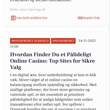
livskvalitet og sociale interaktioner.
Kilde: vores-hjorring.dk
Læs hele artiklen her
Kopiér link
14-11-2025
SPONSORERET INDHOLD
SPONSORERET
11:00
Hvordan Finder Du et Pålideligt
Online Casino: Top Sites for Sikre
Valg
I en digital æra, hvor underholdning er kun et klik
væk, bliver valget af et online casino en
balancegang mellem spænding og sikkerhed. Med
utallige platforme, der lover store gevinster og
varierede spil, er det essentielt at prioritere
pålidelighed for at undgå faldgruber som usikre
transaktioner eller unfair spil. For spillere i
Danmark handler det om at navigere i et reguleret