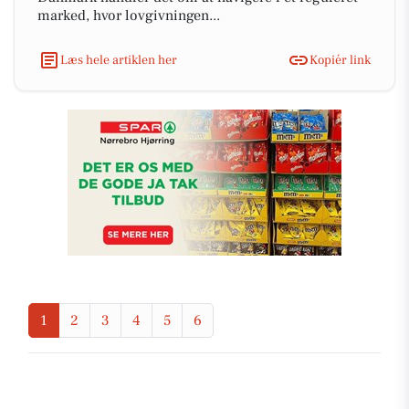
marked, hvor lovgivningen...
Læs hele artiklen her
Kopiér link
1
2
3
4
5
6