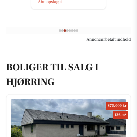
Åbn opslaget
Annoncørbetalt indhold
BOLIGER TIL SALG I
HJØRRING
875.000 kr
2
126 m