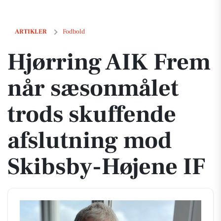
Hjørring AIK Frem når sæsonmålet trods skuffende afslutning mod S
ARTIKLER
Fodbold
Hjørring AIK Frem
når sæsonmålet
trods skuffende
afslutning mod
Skibsby-Højene IF