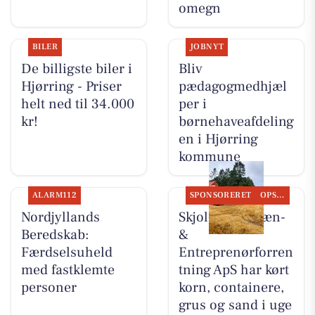
omegn
BILER
JOBNYT
De billigste biler i
Bliv
Hjørring - Priser
pædagogmedhjæl
helt ned til 34.000
per i
kr!
børnehaveafdeling
en i Hjørring
kommune
ALARM112
SPONSORERET
OPSLAGSTAVLEN
Nordjyllands
Skjoldager Dræn-
Beredskab:
&
Færdselsuheld
Entreprenørforren
med fastklemte
tning ApS har kørt
personer
korn, containere,
grus og sand i uge