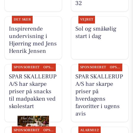
32
DET SKER
VEJRET
Inspirerende
Sol og småkølig
undervisning i
start i dag
Hjørring med Jens
Henrik Jensen
SPONSORERET
OPSLAGSTAVLEN
SPONSORERET
OPSLAGSTAVLEN
SPAR SKALLERUP
SPAR SKALLERUP
A/S har skarpe
A/S har skarpe
priser på snacks
priser på
til madpakken ved
hverdagens
skolestart
favoritter i ugens
avis
SPONSORERET
OPSLAGSTAVLEN
ALARM112