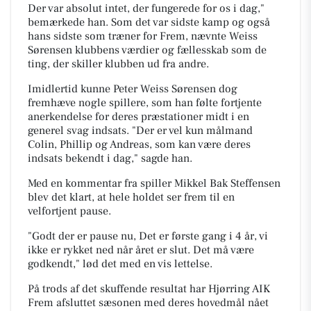
Der var absolut intet, der fungerede for os i dag,"
bemærkede han. Som det var sidste kamp og også
hans sidste som træner for Frem, nævnte Weiss
Sørensen klubbens værdier og fællesskab som de
ting, der skiller klubben ud fra andre.
Imidlertid kunne Peter Weiss Sørensen dog
fremhæve nogle spillere, som han følte fortjente
anerkendelse for deres præstationer midt i en
generel svag indsats. "Der er vel kun målmand
Colin, Phillip og Andreas, som kan være deres
indsats bekendt i dag," sagde han.
Med en kommentar fra spiller Mikkel Bak Steffensen
blev det klart, at hele holdet ser frem til en
velfortjent pause.
"Godt der er pause nu, Det er første gang i 4 år, vi
ikke er rykket ned når året er slut. Det må være
godkendt," lød det med en vis lettelse.
På trods af det skuffende resultat har Hjørring AIK
Frem afsluttet sæsonen med deres hovedmål nået