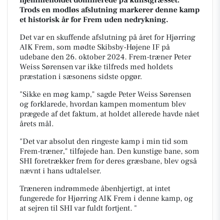
Trods en modløs afslutning markerer denne kamp
et historisk år for Frem uden nedrykning.
Det var en skuffende afslutning på året for Hjørring
AIK Frem, som mødte Skibsby-Højene IF på
udebane den 26. oktober 2024. Frem-træner Peter
Weiss Sørensen var ikke tilfreds med holdets
præstation i sæsonens sidste opgør.
"Sikke en møg kamp," sagde Peter Weiss Sørensen
og forklarede, hvordan kampen momentum blev
prægede af det faktum, at holdet allerede havde nået
årets mål.
"Det var absolut den ringeste kamp i min tid som
Frem-træner," tilføjede han. Den kunstige bane, som
SHI foretrækker frem for deres græsbane, blev også
nævnt i hans udtalelser.
Træneren indrømmede åbenhjertigt, at intet
fungerede for Hjørring AIK Frem i denne kamp, og
at sejren til SHI var fuldt fortjent. "