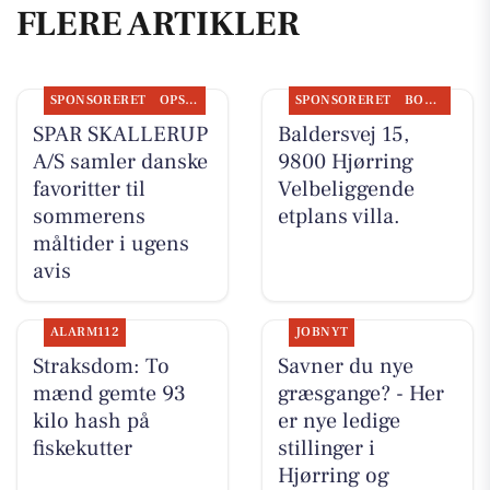
FLERE ARTIKLER
SPONSORERET
OPSLAGSTAVLEN
SPONSORERET
BOLIGMARKED
SPAR SKALLERUP
Baldersvej 15,
A/S samler danske
9800 Hjørring
favoritter til
Velbeliggende
sommerens
etplans villa.
måltider i ugens
avis
ALARM112
JOBNYT
Straksdom: To
Savner du nye
mænd gemte 93
græsgange? - Her
kilo hash på
er nye ledige
fiskekutter
stillinger i
Hjørring og