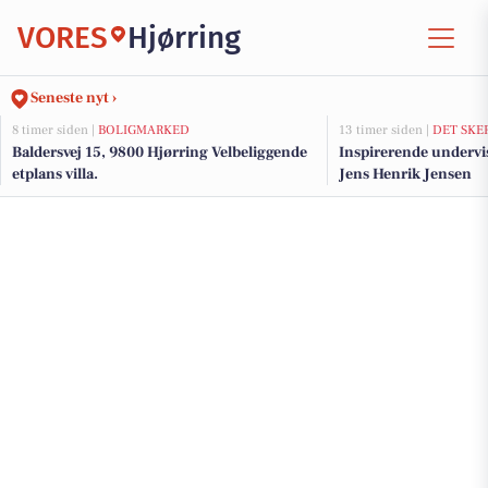
VORES
Hjørring
Seneste nyt ›
8 timer siden |
BOLIGMARKED
13 timer siden |
DET SKE
Baldersvej 15, 9800 Hjørring Velbeliggende
Inspirerende undervi
etplans villa.
Jens Henrik Jensen