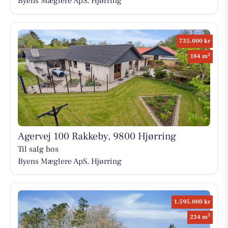
Byens Mæglere ApS, Hjørring
735.000 kr
2
184 m
Agervej 100 Rakkeby, 9800 Hjørring
Til salg hos
Byens Mæglere ApS, Hjørring
1.595.000 kr
2
234 m