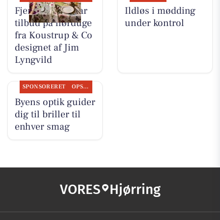
Fjerrenseriet har
Ildløs i mødding
tilbud på hørduge
under kontrol
fra Koustrup & Co
designet af Jim
Lyngvild
SPONSORERET
OPSLAGSTAVLEN
Byens optik guider
dig til briller til
enhver smag
VORES
Hjørring