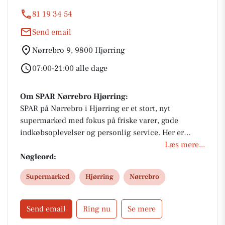
81 19 34 54
Send email
Nørrebro 9, 9800 Hjørring
07:00-21:00 alle dage
Om SPAR Nørrebro Hjørring:
SPAR på Nørrebro i Hjørring er et stort, nyt
supermarked med fokus på friske varer, gode
indkøbsoplevelser og personlig service. Her er
kunderne altid i centrum, og butikken byder
Læs mere...
løbende på attraktive Ja Tak-tilbud, der gør det nemt
Nøgleord:
at handle lokalt og spare penge på hverdagens varer.
Supermarked
Hjørring
Nørrebro
Send email
Ring nu
Se mere