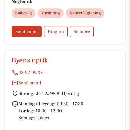
aftaler med banker, forsikringsselskaber og
Nøgleord:
kreditforeninger. Dette gør, at vi kan tilbyde tilpasset
Boligsalg
Vurdering
Køberrådgivning
og uvildig rådgivning i hver enkelt handel, - for vi
kan og vil samarbejde med alle!
Send email
Ring nu
Se mere
Byens optik
98 92 09 88
Send email
Strømgade 1 A, 9800 Hjørring
Mandag til fredag: 09:30 - 17:30
Lørdag: 10:00 - 13:00
Søndag: Lukket