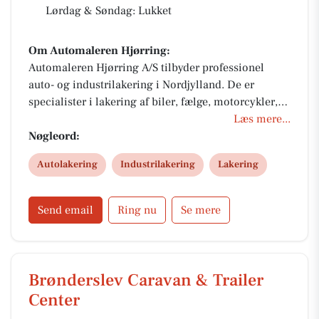
Lørdag & Søndag: Lukket
Om Automaleren Hjørring:
Automaleren Hjørring A/S tilbyder professionel
auto- og industrilakering i Nordjylland. De er
specialister i lakering af biler, fælge, motorcykler,
møbler, døre og køkkener. Med mange års erfaring,
Læs mere...
moderne faciliteter og fokus på rådgivning leverer
Nøgleord:
de lakering i høj kvalitet til konkurrencedygtige
Autolakering
Industrilakering
Lakering
priser.
Send email
Ring nu
Se mere
Brønderslev Caravan & Trailer
Center