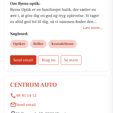
Om Byens optik:
Byens Optik er en familieejet butik, der sætter en
ære i, at give dig en god og tryg oplevelse. Vi tager
os altid god tid til dig, så vi sammen finder den
løsning du bliver glad for. Stort udvalg af stel og
Læs mere...
glas. Kig ind, du finder os i Hjørrings gågade,
Nøgleord:
Strømgade 1.
Optiker
Briller
Kontaktlinser
Send email
Ring nu
Se mere
CENTRUM AUTO
98 91 14 12
Send email