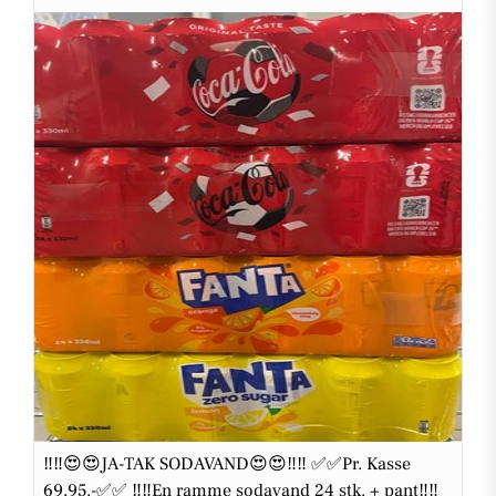
‼‼😍😍JA-TAK SODAVAND😍😍‼‼ ✅✅Pr. Kasse
69,95.-✅✅ ‼‼En ramme sodavand 24 stk. + pant‼‼