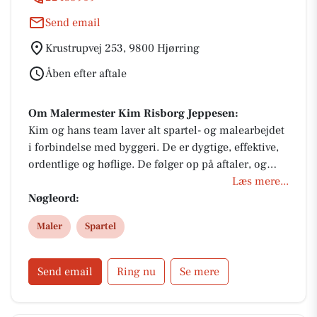
Send email
Krustrupvej 253, 9800 Hjørring
Åben efter aftale
Om Malermester Kim Risborg Jeppesen:
Kim og hans team laver alt spartel- og malearbejdet
i forbindelse med byggeri. De er dygtige, effektive,
ordentlige og høflige. De følger op på aftaler, og
stopper ikke før kunden er tilfreds og laver et flot
Læs mere...
stykke arbejde.
Nøgleord:
Maler
Spartel
Send email
Ring nu
Se mere