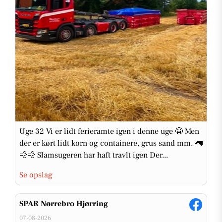
Uge 32 Vi er lidt ferieramte igen i denne uge 😬 Men
der er kørt lidt korn og containere, grus sand mm. 🚛
💨💨 Slamsugeren har haft travlt igen Der...
Se opslag
SPAR Nørrebro Hjørring
07-08-2026