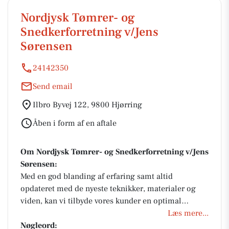
Nordjysk Tømrer- og
Snedkerforretning v/Jens
Sørensen
24142350
Send email
Ilbro Byvej 122, 9800 Hjørring
Åben i form af en aftale
Om Nordjysk Tømrer- og Snedkerforretning v/Jens
Sørensen:
Med en god blanding af erfaring samt altid
opdateret med de nyeste teknikker, materialer og
viden, kan vi tilbyde vores kunder en optimal
løsning i forbindelse med alle relevante opgaver og
Læs mere...
store som små.
Nøgleord: