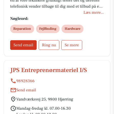
én af vore teknikere grundigt tester det og derefter
telefonisk vender tilbage til dig med et tilbud på en
eventuel reparation. Vi tager intet testgebyr – hvilket
Læs mere...
betyder at du får udstyret tilbage uden beregning
Nøgleord:
hvis tilbudet afslås. Vi har dog en “bagatel grænse”
Reparation
Fejlfinding
Hardware
på 578kr. – hvis vi finder fejlen som der kan laves for
dette beløb eller mindre, laver vi det uden at spørge
dig.
Send email
Ring nu
Se mere
JPS Entreprenørmateriel I/S
98928366
Send email
Vandværksvej 25, 9800 Hjørring
Mandag-fredag kl. 07.00-16.30