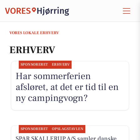
VORES
Hjørring
VORES LOKALE ERHVERV
ERHVERV
SPONSORERET
ERHVERV
Har sommerferien
afsløret, at det er tid til en
ny campingvogn?
SPONSORERET
OPSLAGSTAVLEN
SPAR SKALLERUP A/S samler danske