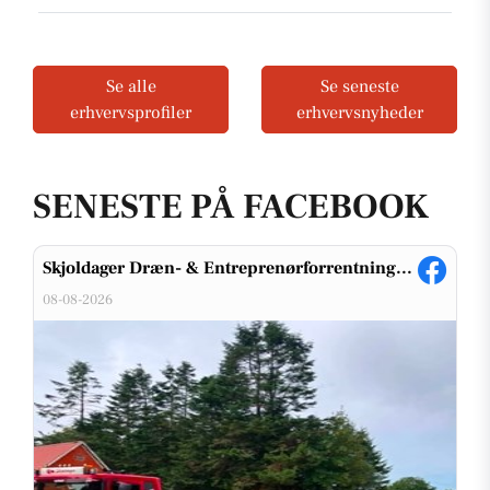
Se alle
Se seneste
erhvervsprofiler
erhvervsnyheder
SENESTE PÅ FACEBOOK
Skjoldager Dræn- & Entreprenørforrentning...
08-08-2026