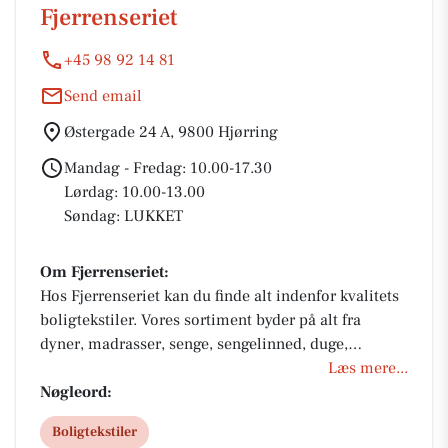
Fjerrenseriet
+45 98 92 14 81
Send email
Østergade 24 A, 9800 Hjørring
Mandag - Fredag: 10.00-17.30
Lørdag: 10.00-13.00
Søndag: LUKKET
Om Fjerrenseriet:
Hos Fjerrenseriet kan du finde alt indenfor kvalitets
boligtekstiler. Vores sortiment byder på alt fra
dyner, madrasser, senge, sengelinned, duge,
sengetæpper, plaider mm. til brugskunst,
Læs mere...
håndklæder og gardiner.
Nøgleord:
Boligtekstiler