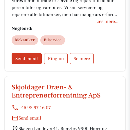
Vores kerneområde er service og reparation af alle
personbiler og varebiler. Vi kan servicere og
reparere alle bilmærker, men har mange års erfaring
og ekspertise med Mercedes Benz – Renault – Dacia
Læs mere...
og Ford samt Honda og tilbyder service og kvalitet
Nøgleord:
til en fair pris.
Mekaniker
Bilservice
Send email
Ring nu
Se mere
Skjoldager Dræn- &
Entreprenørforrentning ApS
+45 98 97 16 07
Send email
Skagen Landevej 41, Bjergby, 9800 Hjørring