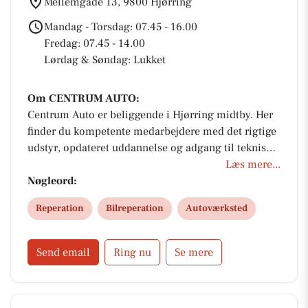
Mellemgade 13, 9800 Hjørring
Mandag - Torsdag: 07.45 - 16.00
Fredag: 07.45 - 14.00
Lørdag & Søndag: Lukket
Om CENTRUM AUTO:
Centrum Auto er beliggende i Hjørring midtby. Her
finder du kompetente medarbejdere med det rigtige
udstyr, opdateret uddannelse og adgang til tekniske
data fra alle bilfabrikker – det giver mulighed for at
Læs mere...
få din bil serviceret i garantiperioden og samtidig
Nøgleord:
beholde fabriksgarantien.
Reperation
Bilreperation
Autoværksted
Send email
Ring nu
Se mere