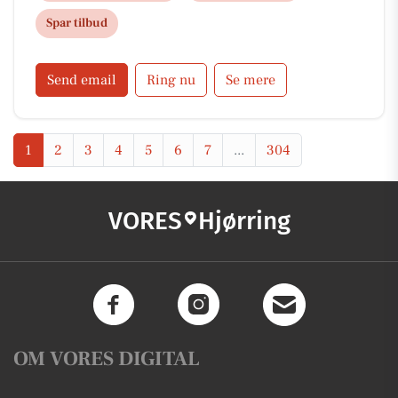
kvalitetsprodukter til konkurrencedygtige priser og
Spar tilbud
understøtter det lokale samfund med en række
tilbud og arrangementer.
Send email
Ring nu
Se mere
1
2
3
4
5
6
7
...
304
VORES
Hjørring
OM VORES DIGITAL