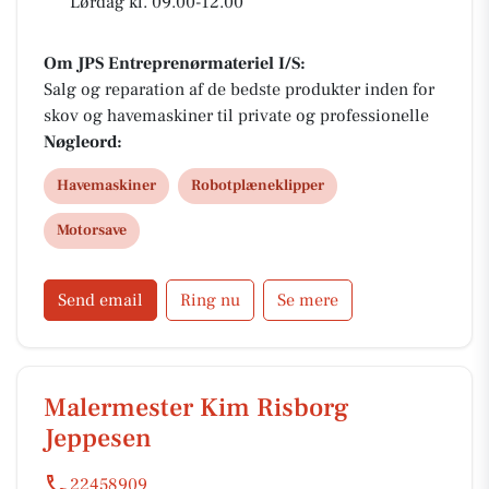
Lørdag kl. 09.00-12.00
Om JPS Entreprenørmateriel I/S:
Salg og reparation af de bedste produkter inden for
skov og havemaskiner til private og professionelle
Nøgleord:
Havemaskiner
Robotplæneklipper
Motorsave
Send email
Ring nu
Se mere
Malermester Kim Risborg
Jeppesen
22458909