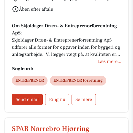
Åben efter aftale
Om Skjoldager Dræn- & Entreprenørforrentning
ApS:
Skjoldager Dræn- & Entreprenørforrentning ApS
udfører alle former for opgaver inden for byggeri og
anlægsarbejde. Vi lægger vægt på, at kvaliteten er i
top hele vejen, og at vores kunder oplever en god
Læs mere...
service med klare aftaler. Igennem mange år har vi
Nøgleord:
løst opgaver for både offentlige og private
ENTREPRENØR
ENTREPRENØR forretning
virksomheder, der ønsker et funktionelt og æstetisk
arbejde i kvalitetsmaterialer. Vi tilbyder bl.a.
nedbrydning og slamsugning og meget mere.
Send email
Ring nu
Se mere
SPAR Nørrebro Hjørring