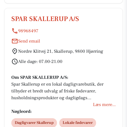
SPAR SKALLERUP A/S
98968497
Send email
Nordre Klitvej 21, Skallerup, 9800 Hjørring
Alle dage: 07.00-21.00
Om SPAR SKALLERUP A/S:
Spar Skallerup er en lokal dagligvarebutik, der
tilbyder et bredt udvalg af friske fødevarer,
husholdningsprodukter og dagligdags
fornødenheder. Butikken er kendt for sin venlige
Læs mere...
atmosfære og gode kundeservice, hvor personalet
Nøgleord:
står klar til at hjælpe kunderne med deres indkøb.
Dagligvarer Skallerup
Lokale fødevarer
Spar Skallerup fokuserer på at levere