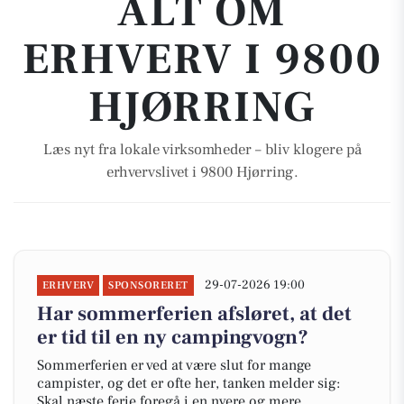
ALT OM
ERHVERV I 9800
HJØRRING
Læs nyt fra lokale virksomheder – bliv klogere på
erhvervslivet i 9800 Hjørring.
29-07-2026 19:00
ERHVERV
SPONSORERET
Har sommerferien afsløret, at det
er tid til en ny campingvogn?
Sommerferien er ved at være slut for mange
campister, og det er ofte her, tanken melder sig:
Skal næste ferie foregå i en nyere og mere