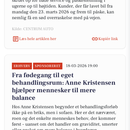
skruet op for både service og påskestemning i
ugerne op til højtiden. Kunder, der får lavet bil fra
mandag den 23. marts 2026 og frem til påske, kan
nemlig få en sød overraskelse med på vejen.
Kilde: CENTRUM AUTO
Læs hele artiklen her
Kopiér link
18-03-2026 19:00
ERHVERV
SPONSORERET
Fra fødegang til eget
behandlingsrum: Anne Kristensen
hjælper mennesker til mere
balance
Hos Anne Kristensen begynder et behandlingsforløb
ikke på en briks, men i sofaen. Her er det nærværet,
roen og det enkelte menneskes behov, der kommer
først – uanset om det handler om graviditet, smerter