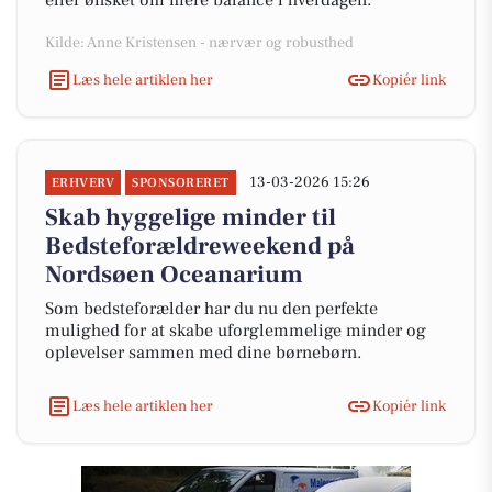
eller ønsket om mere balance i hverdagen.
Kilde: Anne Kristensen - nærvær og robusthed
Læs hele artiklen her
Kopiér link
13-03-2026 15:26
ERHVERV
SPONSORERET
Skab hyggelige minder til
Bedsteforældreweekend på
Nordsøen Oceanarium
Som bedsteforælder har du nu den perfekte
mulighed for at skabe uforglemmelige minder og
oplevelser sammen med dine børnebørn.
Læs hele artiklen her
Kopiér link