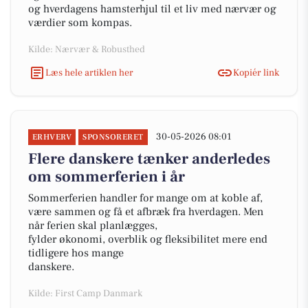
og hverdagens hamsterhjul til et liv med nærvær og
værdier som kompas.
Kilde: Nærvær & Robusthed
Læs hele artiklen her
Kopiér link
30-05-2026 08:01
ERHVERV
SPONSORERET
Flere danskere tænker anderledes
om sommerferien i år
Sommerferien handler for mange om at koble af,
være sammen og få et afbræk fra hverdagen. Men
når ferien skal planlægges,
fylder økonomi, overblik og fleksibilitet mere end
tidligere hos mange
danskere.
Kilde: First Camp Danmark