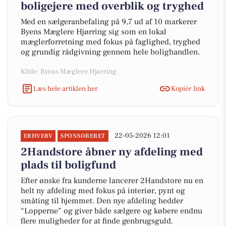
boligejere med overblik og tryghed
Med en sælgeranbefaling på 9,7 ud af 10 markerer
Byens Mæglere Hjørring sig som en lokal
mæglerforretning med fokus på faglighed, tryghed
og grundig rådgivning gennem hele bolighandlen.
Kilde: Byens Mæglere Hjørring
Læs hele artiklen her
Kopiér link
22-05-2026 12:01
ERHVERV
SPONSORERET
2Handstore åbner ny afdeling med
plads til boligfund
Efter ønske fra kunderne lancerer 2Handstore nu en
helt ny afdeling med fokus på interiør, pynt og
småting til hjemmet. Den nye afdeling hedder
“Lopperne” og giver både sælgere og købere endnu
flere muligheder for at finde genbrugsguld.