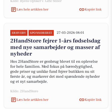
Kilde: Byens Optiker v. Gitte Stiller
Læs hele artiklen her
Kopiér link
27-03-2026 08:01
ERHVERV
SPONSORERET
2HandStore fejrer 1-års fødselsdag
med nye samarbejder og masser af
nyheder
Hos 2HandStore er genbrug blevet til en oplevelse
for hele familien. Med fokus på bæredygtighed,
gode priser og unikke fund fejrer butikken nu sit
første år, og markerer det med spændende nyheder
og et nyt samarbejde.
Kilde: 2HandStore
Læs hele artiklen her
Kopiér link