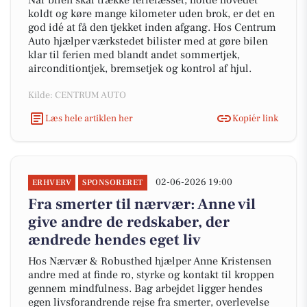
Når bilen skal trække ferielæsset, holde hovedet
koldt og køre mange kilometer uden brok, er det en
god idé at få den tjekket inden afgang. Hos Centrum
Auto hjælper værkstedet bilister med at gøre bilen
klar til ferien med blandt andet sommertjek,
airconditiontjek, bremsetjek og kontrol af hjul.
Kilde: CENTRUM AUTO
Læs hele artiklen her
Kopiér link
02-06-2026 19:00
ERHVERV
SPONSORERET
Fra smerter til nærvær: Anne vil
give andre de redskaber, der
ændrede hendes eget liv
Hos Nærvær & Robusthed hjælper Anne Kristensen
andre med at finde ro, styrke og kontakt til kroppen
gennem mindfulness. Bag arbejdet ligger hendes
egen livsforandrende rejse fra smerter, overlevelse