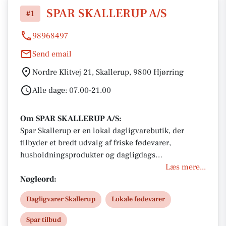
SPAR SKALLERUP A/S
#1
98968497
Send email
Nordre Klitvej 21, Skallerup, 9800 Hjørring
Alle dage: 07.00-21.00
Om SPAR SKALLERUP A/S:
Spar Skallerup er en lokal dagligvarebutik, der
tilbyder et bredt udvalg af friske fødevarer,
husholdningsprodukter og dagligdags
fornødenheder. Butikken er kendt for sin venlige
Læs mere...
atmosfære og gode kundeservice, hvor personalet
Nøgleord:
står klar til at hjælpe kunderne med deres indkøb.
Dagligvarer Skallerup
Lokale fødevarer
Spar Skallerup fokuserer på at levere
kvalitetsprodukter til konkurrencedygtige priser og
Spar tilbud