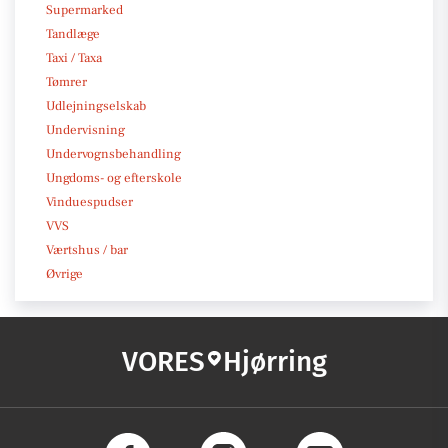
Supermarked
Tandlæge
Taxi / Taxa
Tømrer
Udlejningselskab
Undervisning
Undervognsbehandling
Ungdoms- og efterskole
Vinduespudser
VVS
Værtshus / bar
Øvrige
VORES
Hjørring