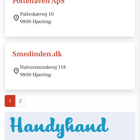
Pottehaven ApS
Palleskærvej 10
9800 Hjørring
Smedinden.dk
Halvorsmindevej 118
9800 Hjørring
1
2