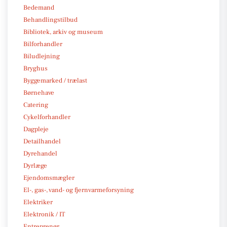
Bedemand
Behandlingstilbud
Bibliotek, arkiv og museum
Bilforhandler
Biludlejning
Bryghus
Byggemarked / trælast
Børnehave
Catering
Cykelforhandler
Dagpleje
Detailhandel
Dyrehandel
Dyrlæge
Ejendomsmægler
El-, gas-, vand- og fjernvarmeforsyning
Elektriker
Elektronik / IT
Entreprenør