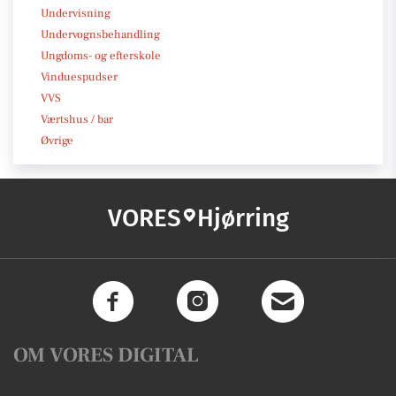
Undervisning
Undervognsbehandling
Ungdoms- og efterskole
Vinduespudser
VVS
Værtshus / bar
Øvrige
VORES
Hjørring
OM VORES DIGITAL