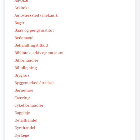
Advokat
Arkitekt
Autoværksted / mekanik
Bager
Bank og pengeinstitut
Bedemand
Behandlingstilbud
Bibliotek, arkiv og museum
Bilforhandler
Biludlejning
Bryghus
Byggemarked / trælast
Børnehave
Catering
Cykelforhandler
Dagpleje
Detailhandel
Dyrehandel
Dyrlæge