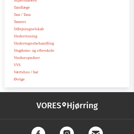
Supermarked
Tandlæge
Taxi / Taxa
Tømrer
Udlejningselskab
Undervisning
Undervognsbehandling
Ungdoms- og efterskole
Vinduespudser
VVS
Værtshus / bar
Øvrige
VORES
Hjørring