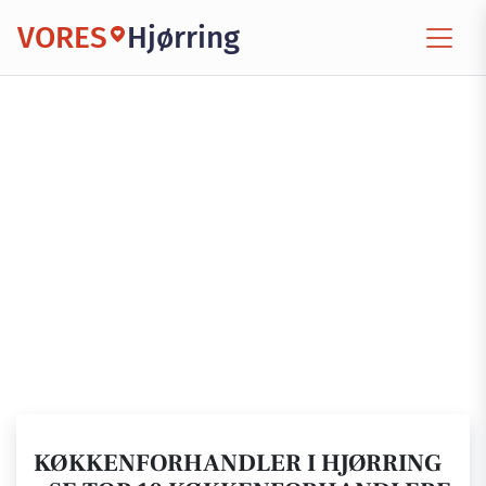
VORES
Hjørring
KØKKENFORHANDLER I HJØRRING