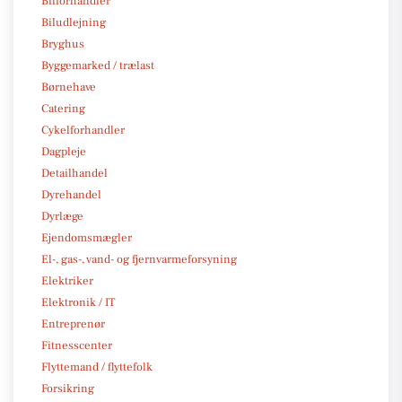
Bilforhandler
Biludlejning
Bryghus
Byggemarked / trælast
Børnehave
Catering
Cykelforhandler
Dagpleje
Detailhandel
Dyrehandel
Dyrlæge
Ejendomsmægler
El-, gas-, vand- og fjernvarmeforsyning
Elektriker
Elektronik / IT
Entreprenør
Fitnesscenter
Flyttemand / flyttefolk
Forsikring