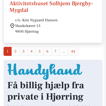
Aktivitetshuset Solhjem Bjergby-
Mygdal
c/o. Kim Nygaard Hansen
Munkekæret 13
9800 Hjørring
1
2
3
4
5
6
7
...
44
Få billig hjælp fra
private i Hjørring