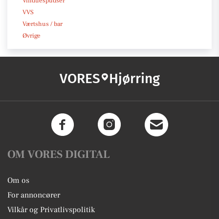
Vinduespudser
VVS
Værtshus / bar
Øvrige
VORES
Hjørring
OM VORES DIGITAL
Om os
For annoncører
Vilkår og Privatlivspolitik