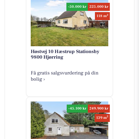
-50.000 kr
225.000 kr
2
118 m
Høstvej 10 Hæstrup Stationsby
9800 Hjørring
Få gratis salgsvurdering på din
bolig ›
-45.100 kr
249.900 kr
2
139 m