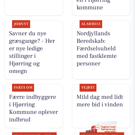
kommune
JOBNYT
ALARM112
Savner du nye
Nordjyllands
græsgange? - Her
Beredskab:
er nye ledige
Færdselsuheld
stillinger i
med fastklemte
Hjørring og
personer
omegn
FAKTA OM
VEJRET
Færre indbyggere
Mild dag med lidt
i Hjørring
mere bid i vinden
Kommune oplever
indbrud