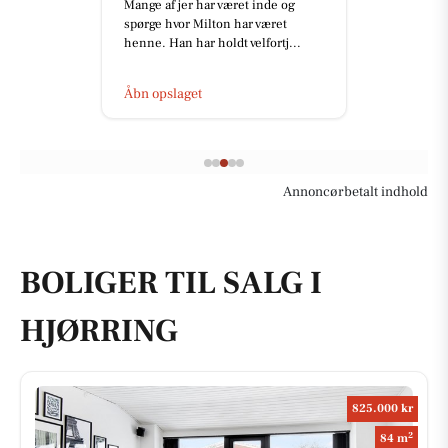
Mange af jer har været inde og
spørge hvor Milton har været
henne. Han har holdt velfortj...
Åbn opslaget
Annoncørbetalt indhold
BOLIGER TIL SALG I
HJØRRING
825.000 kr
2
84 m