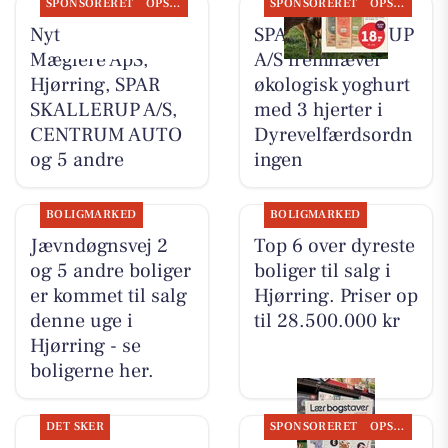
SPONSORERET
OPSLAGSTAVLEN
SPONSORERET
OPSLAGSTAVLEN
Nyt fra Byens
SPAR SKALLERUP
Mæglere ApS,
A/S fremhæver
Hjørring, SPAR
økologisk yoghurt
SKALLERUP A/S,
med 3 hjerter i
CENTRUM AUTO
Dyrevelfærdsordn
og 5 andre
ingen
BOLIGMARKED
BOLIGMARKED
Jævndøgnsvej 2
Top 6 over dyreste
og 5 andre boliger
boliger til salg i
er kommet til salg
Hjørring. Priser op
denne uge i
til 28.500.000 kr
Hjørring - se
boligerne her.
DET SKER
SPONSORERET
OPSLAGSTAVLEN