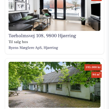
Tørholmsvej 108, 9800 Hjørring
Til salg hos
Byens Mæglere ApS, Hjørring
595.000 kr
2
84 m