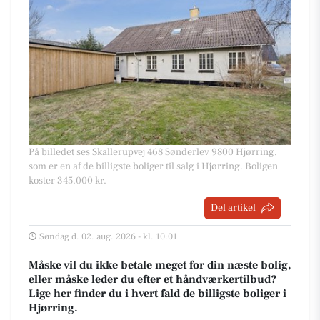
På billedet ses Skallerupvej 468 Sønderlev 9800 Hjørring,
som er en af de billigste boliger til salg i Hjørring. Boligen
koster 345.000 kr.
Del artikel
Søndag d. 02. aug. 2026 - kl. 10:01
Måske vil du ikke betale meget for din næste bolig,
eller måske leder du efter et håndværkertilbud?
Lige her finder du i hvert fald de billigste boliger i
Hjørring.