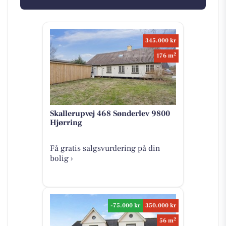
345.000 kr
2
176 m
Skallerupvej 468 Sønderlev 9800
Hjørring
Få gratis salgsvurdering på din
bolig ›
-75.000 kr
350.000 kr
2
56 m