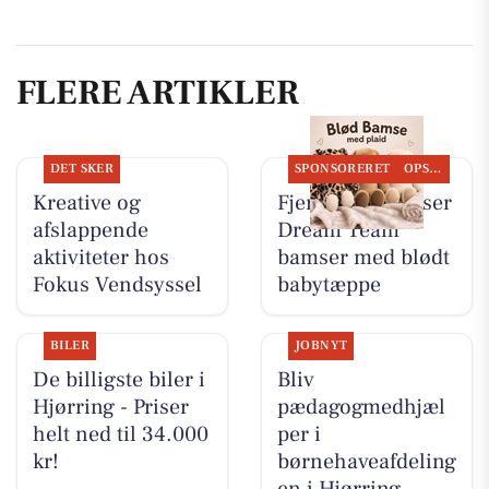
FLERE ARTIKLER
DET SKER
SPONSORERET
OPSLAGSTAVLEN
Kreative og
Fjerrenseriet viser
afslappende
Dream Team
aktiviteter hos
bamser med blødt
Fokus Vendsyssel
babytæppe
BILER
JOBNYT
De billigste biler i
Bliv
Hjørring - Priser
pædagogmedhjæl
helt ned til 34.000
per i
kr!
børnehaveafdeling
en i Hjørring