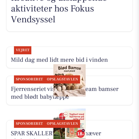
aktiviteter hos Fokus
Vendsyssel
VEJRET
Mild dag med lidt mere bid i vinden
SPONSORERET
OPSLAGSTAVLEN
Fjerrenseriet viser Dream Team bamser
med blødt babytæppe
SPONSORERET
OPSLAGSTAVLEN
SPAR SKALLERUP A/S fremhæver