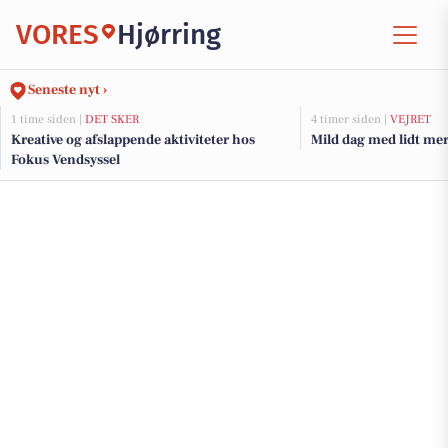
VORES
Hjørring
Seneste nyt ›
1 time siden |
DET SKER
4 timer siden |
VEJRET
Kreative og afslappende aktiviteter hos
Mild dag med lidt mer
Fokus Vendsyssel