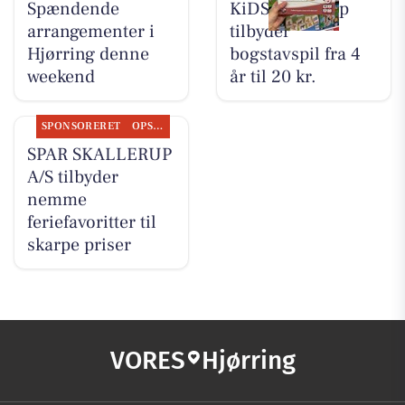
Spændende
KiDS Coolshop
arrangementer i
tilbyder
Hjørring denne
bogstavspil fra 4
weekend
år til 20 kr.
SPONSORERET
OPSLAGSTAVLEN
SPAR SKALLERUP
A/S tilbyder
nemme
feriefavoritter til
skarpe priser
VORES
Hjørring