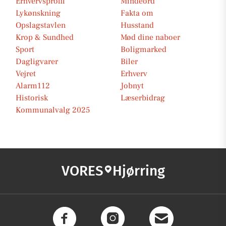
Erhvervsprofil
Mindeord
Lykønskning
Fakta om
Opslagstavlen
Husstand
Krop & Sundhed
Mød dine naboer
Sport
Boligmarked
Dagligvarer
Biler
Vejret
Erhverv
Alarm112
Jobnyt
Historisk
Læserbidrag
Kommunalvalg 2025
VORES
Hjørring