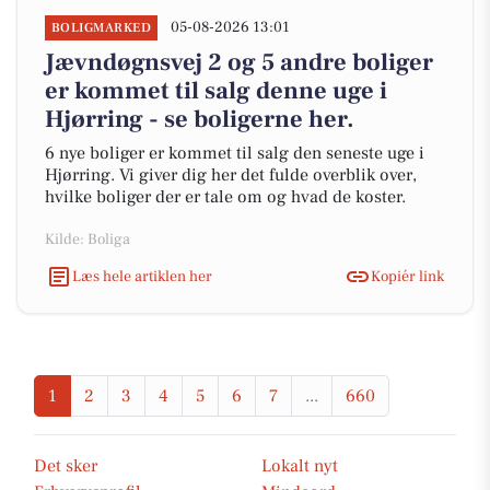
05-08-2026 13:01
BOLIGMARKED
Jævndøgnsvej 2 og 5 andre boliger
er kommet til salg denne uge i
Hjørring - se boligerne her.
6 nye boliger er kommet til salg den seneste uge i
Hjørring. Vi giver dig her det fulde overblik over,
hvilke boliger der er tale om og hvad de koster.
Kilde: Boliga
Læs hele artiklen her
Kopiér link
1
2
3
4
5
6
7
...
660
Det sker
Lokalt nyt