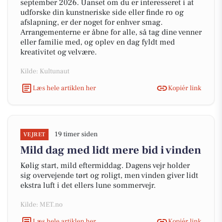
september 2026. Uanset om du er interesseret i at
udforske din kunstneriske side eller finde ro og
afslapning, er der noget for enhver smag.
Arrangementerne er åbne for alle, så tag dine venner
eller familie med, og oplev en dag fyldt med
kreativitet og velvære.
Kilde: Kultunaut
Læs hele artiklen her
Kopiér link
19 timer siden
VEJRET
Mild dag med lidt mere bid i vinden
Kølig start, mild eftermiddag. Dagens vejr holder
sig overvejende tørt og roligt, men vinden giver lidt
ekstra luft i det ellers lune sommervejr.
Kilde: MET.no
Læs hele artiklen her
Kopiér link