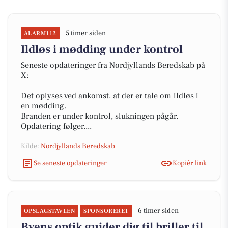
5 timer siden
ALARM112
Ildløs i mødding under kontrol
Seneste opdateringer fra Nordjyllands Beredskab på
X:
Det oplyses ved ankomst, at der er tale om ildløs i
en mødding.
Branden er under kontrol, slukningen pågår.
Opdatering følger....
Kilde:
Nordjyllands Beredskab
Se seneste opdateringer
Kopiér link
6 timer siden
OPSLAGSTAVLEN
SPONSORERET
Byens optik guider dig til briller til