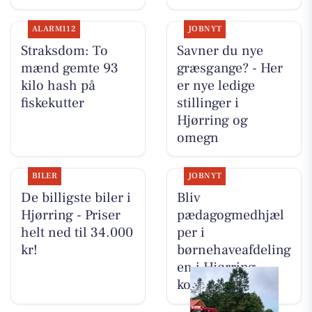
ALARM112
JOBNYT
Straksdom: To
Savner du nye
mænd gemte 93
græsgange? - Her
kilo hash på
er nye ledige
fiskekutter
stillinger i
Hjørring og
omegn
BILER
JOBNYT
De billigste biler i
Bliv
Hjørring - Priser
pædagogmedhjæl
helt ned til 34.000
per i
kr!
børnehaveafdeling
en i Hjørring
kommune