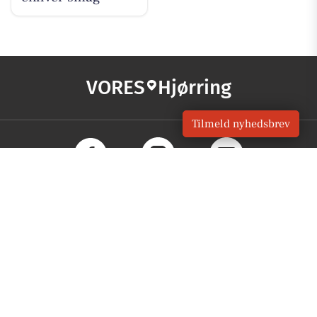
VORES
Hjørring
Tilmeld nyhedsbrev
OM VORES DIGITAL
Om os
For annoncører
Vilkår og Privatlivspolitik
Kontakt VORES Digital