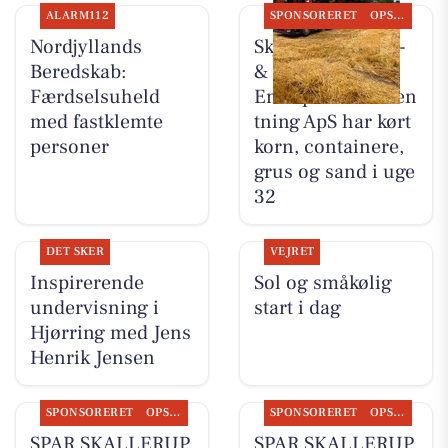
ALARM112
SPONSORERET
OPSLAGSTAVLEN
Nordjyllands
Skjoldager Dræn-
Beredskab:
&
Færdselsuheld
Entreprenørforren
med fastklemte
tning ApS har kørt
personer
korn, containere,
grus og sand i uge
32
DET SKER
VEJRET
Inspirerende
Sol og småkølig
undervisning i
start i dag
Hjørring med Jens
Henrik Jensen
SPONSORERET
OPSLAGSTAVLEN
SPONSORERET
OPSLAGSTAVLEN
SPAR SKALLERUP
SPAR SKALLERUP