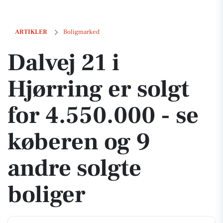
Dalvej 21 i Hjørring er solgt for 4.550.000 - se køberen og 9 andre sol
ARTIKLER
Boligmarked
Dalvej 21 i
Hjørring er solgt
for 4.550.000 - se
køberen og 9
andre solgte
boliger