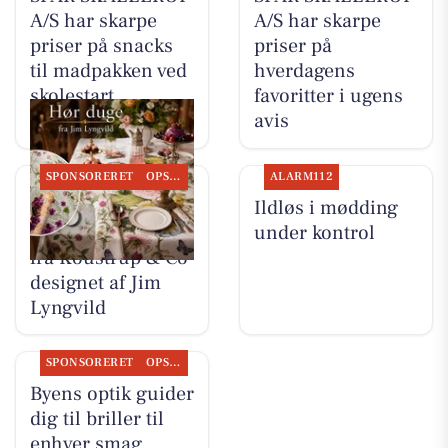
A/S har skarpe
A/S har skarpe
priser på snacks
priser på
til madpakken ved
hverdagens
skolestart
favoritter i ugens
avis
SPONSORERET
OPSLAGSTAVLEN
ALARM112
Fjerrenseriet har
Ildløs i mødding
tilbud på hørduge
under kontrol
fra Koustrup & Co
designet af Jim
Lyngvild
SPONSORERET
OPSLAGSTAVLEN
Byens optik guider
dig til briller til
enhver smag