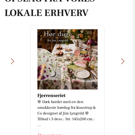
LOKALE ERHVERV
Byens optik
Vi har briller til enhver smag! 🙌 Vi
håndplukker selv alle vores stel og
solbriller og guider dig til at finde
den helt rigt...
Åbn opslaget