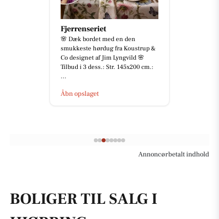
Byens optik
Vi har briller til enhver smag! 🙌 Vi
håndplukker selv alle vores stel og
solbriller og guider dig til at finde
den helt rigt...
Åbn opslaget
Annoncørbetalt indhold
BOLIGER TIL SALG I