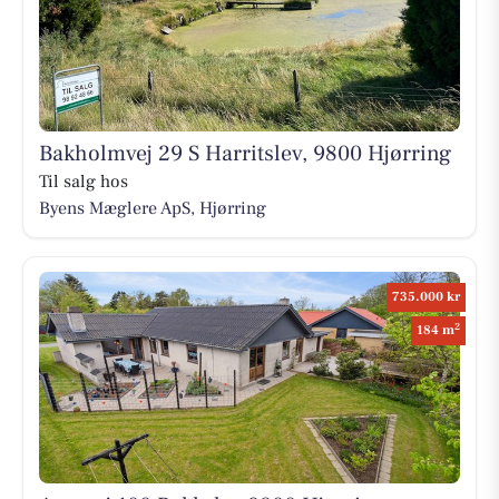
Bakholmvej 29 S Harritslev, 9800 Hjørring
Til salg hos
Byens Mæglere ApS, Hjørring
735.000 kr
2
184 m