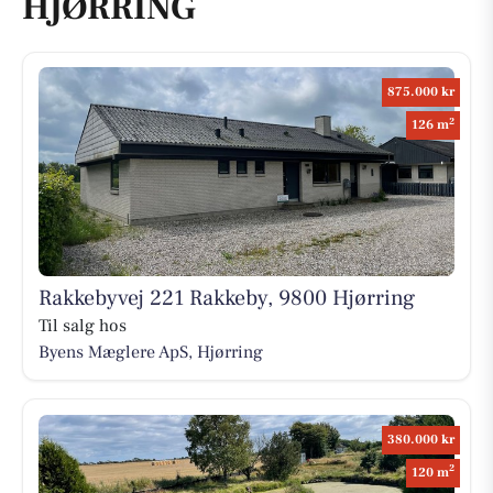
HJØRRING
875.000 kr
2
126 m
Rakkebyvej 221 Rakkeby, 9800 Hjørring
Til salg hos
Byens Mæglere ApS, Hjørring
380.000 kr
2
120 m