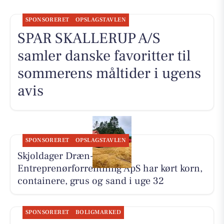
SPONSORERET
OPSLAGSTAVLEN
SPAR SKALLERUP A/S
samler danske favoritter til
sommerens måltider i ugens
avis
SPONSORERET
OPSLAGSTAVLEN
Skjoldager Dræn- &
Entreprenørforrentning ApS har kørt korn,
containere, grus og sand i uge 32
SPONSORERET
BOLIGMARKED