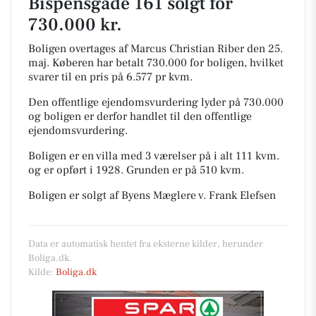
Bispensgade 161 solgt for
730.000 kr.
Boligen overtages af Marcus Christian Riber den 25.
maj.
Køberen har betalt 730.000 for boligen, hvilket
svarer til en pris på 6.577 pr kvm.
Den offentlige ejendomsvurdering lyder på 730.000
og boligen er derfor handlet til den offentlige
ejendomsvurdering.
Boligen er en villa med 3 værelser på i alt 111 kvm.
og er opført i 1928.
Grunden er på 510 kvm.
Boligen er solgt af Byens Mæglere v. Frank Elefsen
Data er automatisk hentet fra eksterne kilder, herunder
Boliga.dk.
Kilde:
Boliga.dk