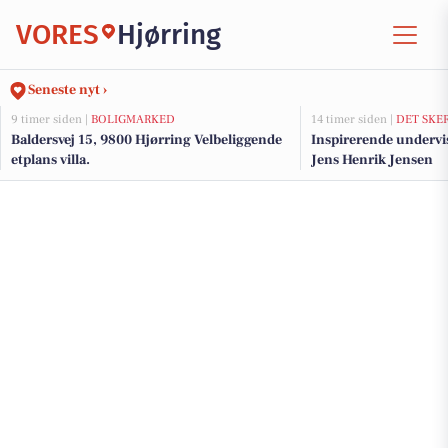
VORES
Hjørring
Seneste nyt ›
9 timer siden |
BOLIGMARKED
14 timer siden |
DET SKE
Baldersvej 15, 9800 Hjørring Velbeliggende
Inspirerende undervi
etplans villa.
Jens Henrik Jensen