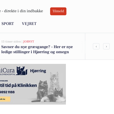
 -
direkte i din indbakke
Tilmeld
SPORT
VEJRET
13 timer siden |
JOBNYT
15 timer siden |
D
‹
›
Savner du nye græsgange? - Her er nye
Kreative og 
ledige stillinger i Hjørring og omegn
Fokus Vends