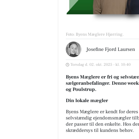
Foto: Byens Mæglere Hjørring
.
Josefine Fjord Laursen
Torsdag d. 02. okt. 2025 - kl. 10:40
Byens Mæglere er fri og selvstænd
sælgeranbefalinger. Denne weeke
og Poulstrup.
Din lokale mægler
Byens Mæglere er kendt for deres 
selvstændig ejendomsmægler tilby
der passer til den enkelte. Hos de
skræddersys til kundens behov.