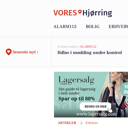
VORES
Hjørring
ALARM112
BOLIG
ERHVER
4 timer siden |
ALARM112
Seneste nyt ›
Ildløs i mødding under kontrol
Ingen standardløsninger – Byens Mægle
ARTIKLER
Erhverv