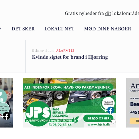
Gratis nyheder fra
dit
lokalområde
V
DET SKER
LOKALT NYT
MØD DINE NABOER
8 timer siden |
ALARM112
Kvinde sigtet for brand i Hjørring
re skræddersyr dit boligsalg