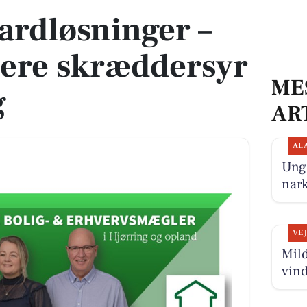
ardløsninger –
ere skræddersyr
ME
g
AR
AL
Ung 
nark
VE
Mild
vin