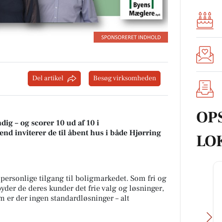
Del artikel
Besøg virksomheden
OP
ig – og scorer 10 ud af 10 i
nd inviterer de til åbent hus i både Hjørring
LO
personlige tilgang til boligmarkedet. Som fri og
der de deres kunder det frie valg og løsninger,
m er der ingen standardløsninger – alt