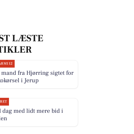
ST LÆSTE
TIKLER
ARM112
mand fra Hjørring sigtet for
okørsel i Jerup
JRET
 dag med lidt mere bid i
den