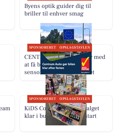
Byens optik guider dig til
briller til enhver smag
SPONSORERET
OPSLAGSTAVLEN
CENTRUM AUTO hjælper med
at få bilen klar til
sensommeren og efteråret
SPONSORERET
OPSLAGSTAVLEN
Team
KiDS Coolshop har udvalget
klar i butikken til skolestart