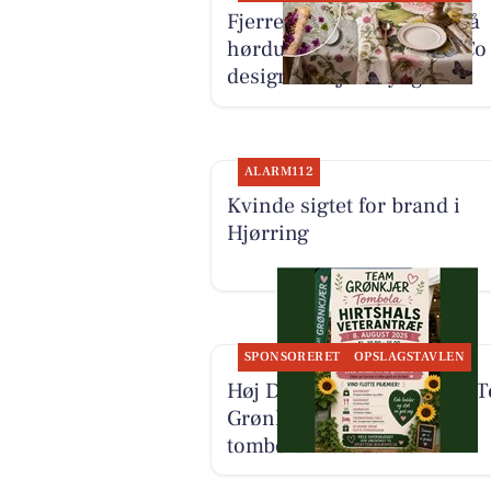
Fjerrenseriet har tilbud på
hørduge fra Koustrup & Co
designet af Jim Lyngvild
ALARM112
Kvinde sigtet for brand i
Hjørring
SPONSORERET
OPSLAGSTAVLEN
Høj Data/Høj Farver giver 
Grønkjær mulighed for
tombola ved butikken