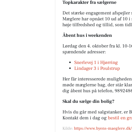
Topkarakter fra sælgerne
Det stærke engagement afspejler s
Mæglere har opnået 10 ud af 10 i 
høje tilfredshed og tillid, som tid
SPAR Nørrebro Hjørrin
Åbent hus i weekenden
🍫🍫JA TAK CHOKOLADEBAR
🔥🔥5,99. kr. pr. stk🔥🔥 Vælg
Lørdag den 4. oktober fra kl. 10-1
mellem: - Mars - Snickers - Twi
spændende adresser:
Milky way Variant vælges ...
Snerlevej 1 i Hjørring
Lindager 3 i Poulstrup
Åbn opslaget
Her får interesserede muligheden 
møde mæglerne bag, der står klar 
dig åbent hus på telefon,
9892486
Skal du sælge din bolig?
Hvis du går med salgstanker, er B
Kontakt dem i dag og
bestil en g
Kilde:
https://www.byens-maeglere.dk/