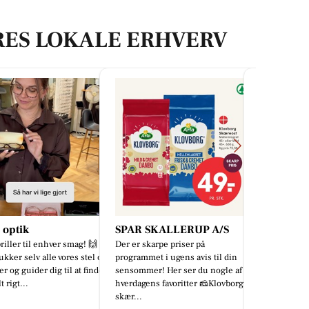
RES LOKALE ERHVERV
 SKALLERUP A/S
CENTRUM AUTO
Høj Data/
skarpe priser på
Har bilen været hele Europa rundt
💚 Vi støtte
met i ugens avis til din
eller bare en tur gennem
forbindelse 
mer! Her ser du nogle af
Danmark? Hvis bilen har været på
Veterantræf 
ens favoritter 🧀Klovborg
lange køreture med fuld oppakni...
Grønkjær mul
d...