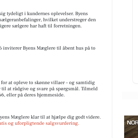
ig tydeligt i kundernes oplevelser. Byens
sælgeranbefalinger, hvilket understreger den
ligere sælgere har haft til forretningen.
g
Fjerrenseriet
🍫
🌸 Dæk bordet med en den
smukkeste hørdug fra Koustrup &
6 inviterer Byens Mæglere til åbent hus på to
x -
Co designet af Jim Lyngvild 🌸
Tilbud i 3 dess.: Str. 145x200 cm.:
...
Åbn opslaget
for at opleve to skønne villaer – og samtidig
til at rådgive og svare på spørgsmål. Tilmeld
6, eller på deres hjemmeside.
yens Mæglere klar til at hjælpe dig godt videre.
ratis og uforpligtende salgsvurdering.