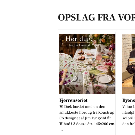
OPSLAG FRA VO
jerrenseriet
Byens optik
SPAR
 Dæk bordet med en den
Vi har briller til enhver smag! 🙌 Vi
Der er 
mukkeste hørdug fra Koustrup &
håndplukker selv alle vores stel og
program
 designet af Jim Lyngvild 🌸
solbriller og guider dig til at finde
sensom
lbud i 3 dess.: Str. 145x200 cm.:
den helt rigt...
hverdag
skær...