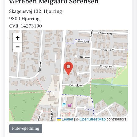
v/Preben Melgaard Sørensen
Skagensvej 132, Hjørring
9800 Hjørring
CVR: 14273190
+
−
Leaflet
|
©
OpenStreetMap
contributors
Rutevejledning