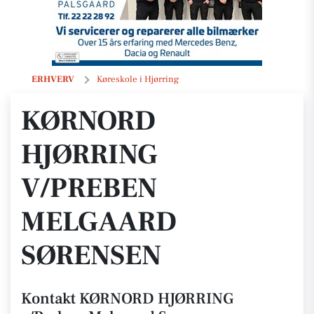
KØRNORD HJØRRING v/Preben Melgaard Sørensen
ERHVERV
Køreskole i Hjørring
KØRNORD
HJØRRING
V/PREBEN
MELGAARD
SØRENSEN
Kontakt KØRNORD HJØRRING