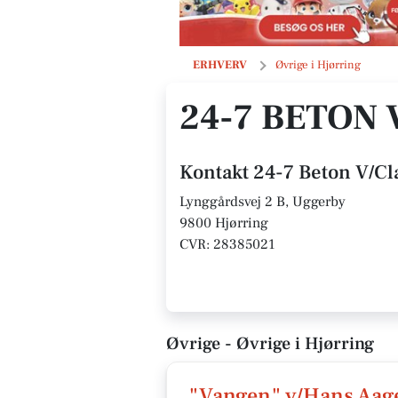
24-7 Beton V/Claus Pedersen-Laurie
ERHVERV
Øvrige i Hjørring
24-7 BETON
Kontakt 24-7 Beton V/C
Lynggårdsvej 2 B, Uggerby
9800 Hjørring
CVR: 28385021
Øvrige - Øvrige i Hjørring
"Vangen" v/Hans Aag