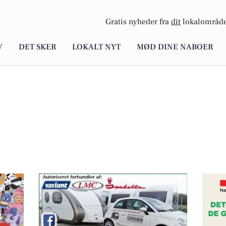
Gratis nyheder fra
dit
lokalområde
V
DET SKER
LOKALT NYT
MØD DINE NABOER