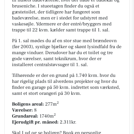
bruseniche. I stueetagen finder du også et
gæstetoilet, der tidligere har fungeret som
badeværelse, men er i stedet for udstyret med
vaskesøjle. Ydermere er der entré/bryggers med
trappe til 22 kvm. kælder samt trappe til 1. sal.
På 1. sal mødes du af en stor stue med brændeovn
(før 2003), synlige bjælker og skønt lysindfald fra de
mange vinduer. Derudover har du et toilet og tre
gode værelser, samt teknikrum, hvor der er
installeret centralstøvsuger til 1. sal.
Tilhørende er der en grund på 1.740 kvm. hvor du
har rigelig plads til alverdens projekter og hvor du
finder en garage på 50 kvm. indrettet som værksted,
samt et stort orangeri på 30 kvm.
2
Boligens areal:
277m
Værelser:
8
2
Grundareal:
1740m
Ejerudgift pr. måned:
2.311kr.
Skal I ud og se boligen? Book en personlig