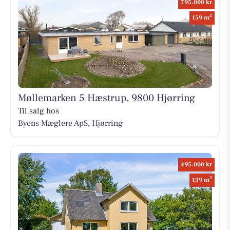
795.000 kr
2
159 m
Møllemarken 5 Hæstrup, 9800 Hjørring
Til salg hos
Byens Mæglere ApS, Hjørring
495.000 kr
2
139 m