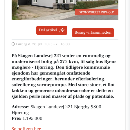
Del artikel
Besøg virksomheden
Lørdag d. 26. jul. 2025 - kl. 16:00
På Skagen Landevej 221 venter en rummelig og
moderniseret bolig på 277 kvm, til salg hos Byens
mæglere - Hjørring. Den tidligere kommunale
ejendom har gennemgået omfattende
energiforbedringer, herunder efterisolering,
solceller og varmepumpe. Med store stuer, et flot
køkken og generøse udendørsarealer er dette en
sjælden perle med masser af plads og potentiale.
Adresse:
Skagen Landevej 221 Bjergby 9800
Hjørring
Pris:
1.195.000
Se boligen her