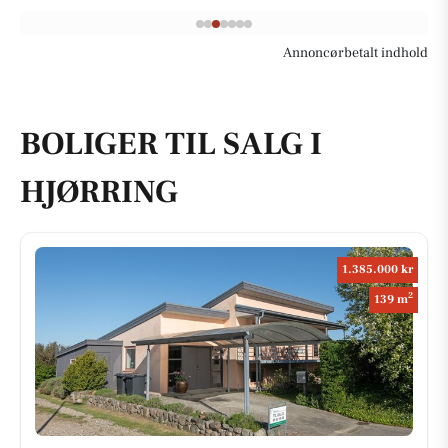
Annoncørbetalt indhold
BOLIGER TIL SALG I
HJØRRING
1.385.000 kr
2
139 m