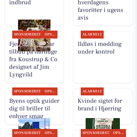
indbrud
hverdagens
favoritter i ugens
avis
SPONSORERET
OPSLAGSTAVLEN
ALARM112
Fjerrenseriet har
Ildløs i mødding
tilbud på hørduge
under kontrol
fra Koustrup & Co
designet af Jim
Lyngvild
SPONSORERET
OPSLAGSTAVLEN
ALARM112
Byens optik guider
Kvinde sigtet for
dig til briller til
brand i Hjørring
enhver smag
SPONSORERET
OPSLAGSTAVLEN
SPONSORERET
OPSLAGSTAVLEN