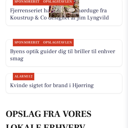
SPONSORERET
OPSLAGSTAVLEN
Fjerrenseriet har tilbud på hørduge fra
Koustrup & Co designet af Jim Lyngvild
SPONSORERET
OPSLAGSTAVLEN
Byens optik guider dig til briller til enhver
smag
ALARM112
Kvinde sigtet for brand i Hjørring
OPSLAG FRA VORES
LOKALE ERHVERV