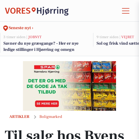
VORES
Hjørring
Seneste nyt ›
3 timer siden |
JOBNYT
9 timer siden |
VEJRET
Savner du nye græsgange? - Her er nye
Sol og frisk vind sæt
ledige stillinger i Hjørring og omegn
Til salg hos Byens Mæglere ApS, Hjørring: Stor villa med lave energiu
ARTIKLER
Boligmarked
Til salg hos Byens