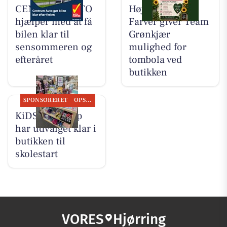
CENTRUM AUTO
Høj Data/Høj
hjælper med at få
Farver giver Team
bilen klar til
Grønkjær
sensommeren og
mulighed for
efteråret
tombola ved
butikken
SPONSORERET
OPSLAGSTAVLEN
KiDS Coolshop
har udvalget klar i
butikken til
skolestart
VORES
Hjørring