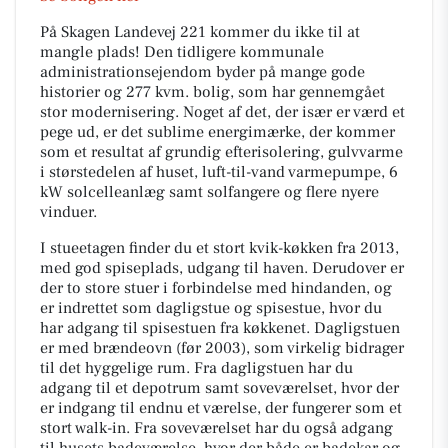
På Skagen Landevej 221 kommer du ikke til at
mangle plads! Den tidligere kommunale
administrationsejendom byder på mange gode
historier og 277 kvm. bolig, som har gennemgået
stor modernisering. Noget af det, der især er værd et
pege ud, er det sublime energimærke, der kommer
som et resultat af grundig efterisolering, gulvvarme
i størstedelen af huset, luft-til-vand varmepumpe, 6
kW solcelleanlæg samt solfangere og flere nyere
vinduer.
I stueetagen finder du et stort kvik-køkken fra 2013,
med god spiseplads, udgang til haven. Derudover er
der to store stuer i forbindelse med hindanden, og
er indrettet som dagligstue og spisestue, hvor du
har adgang til spisestuen fra køkkenet. Dagligstuen
er med brændeovn (før 2003), som virkelig bidrager
til det hyggelige rum. Fra dagligstuen har du
adgang til et depotrum samt soveværelset, hvor der
er indgang til endnu et værelse, der fungerer som et
stort walk-in. Fra soveværelset har du også adgang
til husets badeværelse, hvor der både er badekar og