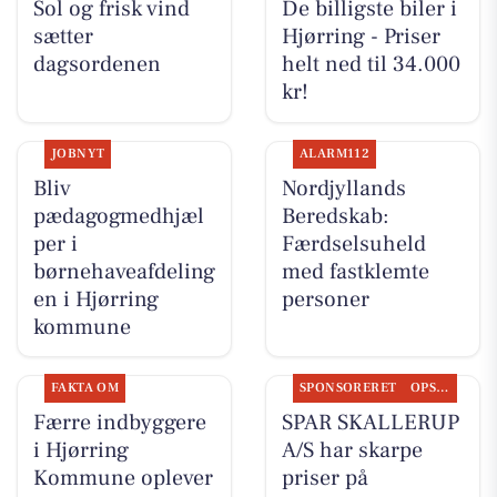
Sol og frisk vind
De billigste biler i
sætter
Hjørring - Priser
dagsordenen
helt ned til 34.000
kr!
JOBNYT
ALARM112
Bliv
Nordjyllands
pædagogmedhjæl
Beredskab:
per i
Færdselsuheld
børnehaveafdeling
med fastklemte
en i Hjørring
personer
kommune
FAKTA OM
SPONSORERET
OPSLAGSTAVLEN
Færre indbyggere
SPAR SKALLERUP
i Hjørring
A/S har skarpe
Kommune oplever
priser på