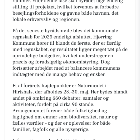
rammer. Efter denne fase skal byrådet tage endelig
stilling til projektet, hvilket forventes at forbedre
besejlingsforholdene og gavne både havnen, det
lokale erhvervsliv og regionen.
På det seneste byrådsmøde blev det kommunale
regnskab for 2025 endeligt afsluttet. Hjørring
Kommune hører til blandt de første, der er færdig
med regnskabet, og resultatet ligger meget tæt på de
oprindelige budgetter, hvilket understreger en
præcis og forudsigelig økonomistyring. Dog
fortsætter arbejdet med at balancere kommunens
indtægter med de mange behov og ønsker.
Et af forårets højdepunkter er Naturmødet i
Hirtshals, der afholdes 28.-30. maj. Her bydes blandt
andet på omkring 660 debatter, samtaler og
aktiviteter, fordelt på cirka 90 stande.
Arrangementet forener både folkelighed og
faglighed om emner som biodiversitet, natur og
fælles værdier – og der er oplevelser for både
familier, fagfolk og alle nysgerrige.