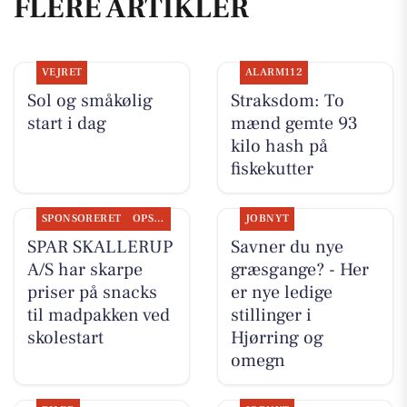
FLERE ARTIKLER
VEJRET
ALARM112
Sol og småkølig
Straksdom: To
start i dag
mænd gemte 93
kilo hash på
fiskekutter
SPONSORERET
OPSLAGSTAVLEN
JOBNYT
SPAR SKALLERUP
Savner du nye
A/S har skarpe
græsgange? - Her
priser på snacks
er nye ledige
til madpakken ved
stillinger i
skolestart
Hjørring og
omegn