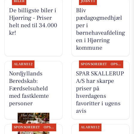
BILER
JOBNYT
De billigste biler i
Bliv
Hjørring - Priser
pædagogmedhjæl
helt ned til 34.000
per i
kr!
børnehaveafdeling
en i Hjørring
kommune
ALARM112
SPONSORERET
OPSLAGSTAVLEN
Nordjyllands
SPAR SKALLERUP
Beredskab:
A/S har skarpe
Færdselsuheld
priser på
med fastklemte
hverdagens
personer
favoritter i ugens
avis
SPONSORERET
OPSLAGSTAVLEN
ALARM112