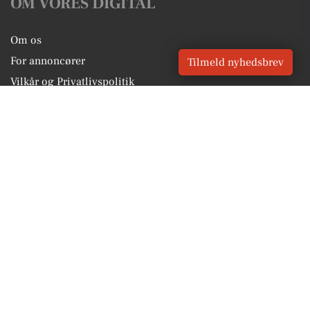
OM VORES DIGITAL
Om os
For annoncører
Tilmeld nyhedsbrev
Vilkår og Privatlivspolitik
Kontakt VORES Digital
Administrer samtykke
GENVEJE
Seneste nyt fra Hjørring
Vores lokale erhverv
Kalenderen for Hjørring
Fakta om Hjørring
Erhvervsartikler