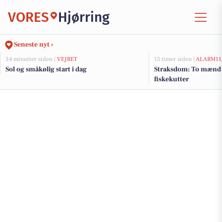
VORES
Hjørring
Seneste nyt ›
34 minutter siden |
VEJRET
15 timer siden |
ALARM11
Sol og småkølig start i dag
Straksdom: To mænd 
fiskekutter