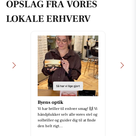
OPSLAG FRA VORES
LOKALE ERHVERV
Byens optik
Vi har briller til enhver smag! 🙌 Vi
håndplukker selv alle vores stel og
solbriller og guider dig til at finde
den helt rigt...