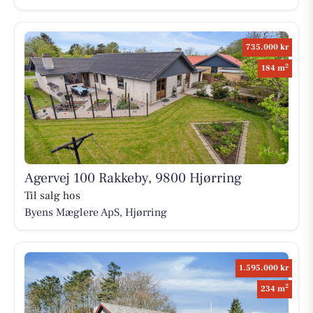
735.000 kr
2
184 m
Agervej 100 Rakkeby, 9800 Hjørring
Til salg hos
Byens Mæglere ApS, Hjørring
1.595.000 kr
2
234 m