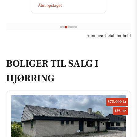
Åbn opslaget
Annoncørbetalt indhold
BOLIGER TIL SALG I
HJØRRING
875.000 kr
2
126 m