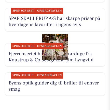
SPONSORERET
OPSLAGSTAVLEN
SPAR SKALLERUP A/S har skarpe priser på
hverdagens favoritter i ugens avis
SPONSORERET
OPSLAGSTAVLEN
Fjerrenseriet har tilbud på hørduge fra
Koustrup & Co designet af Jim Lyngvild
SPONSORERET
OPSLAGSTAVLEN
Byens optik guider dig til briller til enhver
smag