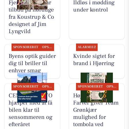
Fjerrenseriet har
Ildløs i mødding
tilbud på hørduge
under kontrol
fra Koustrup & Co
designet af Jim
Lyngvild
SPONSORERET
OPSLAGSTAVLEN
ALARM112
Byens optik guider
Kvinde sigtet for
dig til briller til
brand i Hjørring
enhver smag
SPONSORERET
OPSLAGSTAVLEN
SPONSORERET
OPSLAGSTAVLEN
CENTRUM AUTO
Høj Data/Høj
hjælper med at få
Farver giver Team
bilen klar til
Grønkjær
sensommeren og
mulighed for
efteråret
tombola ved