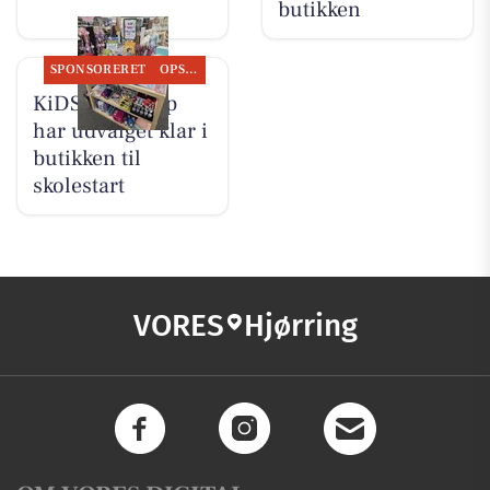
butikken
SPONSORERET
OPSLAGSTAVLEN
KiDS Coolshop
har udvalget klar i
butikken til
skolestart
VORES
Hjørring