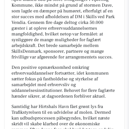
Kommune, ikke mindst på grund af stormen Dave,
som lagde en dæmper på humøret, efterfulgt af en
stor succes med afholdelsen af DM i Skills ved Park
Vendia. Gennem fire dage deltog cirka 50.000
gæster i at opleve erhvervsuddannelsernes
mangfoldighed, hvilket netop var formålet: at
synliggøre de mange muligheder for faglært
arbejdskraft. Det brede samarbejde mellem
SkillsDenmark, sponsorer, partnere og mange
frivillige var afgørende for arrangementets succes.
Den positive opmærksomhed omkring
erhvervsuddannelser fortsætter, idet kommunen
sætter fokus på fastholdelse og styrkelse af
samarbejdet med erhvervsliv og
uddannelsesinstitutioner. Behovet for flere faglærte
hænder sikrer, at dagsordenen forbliver aktuel.
Samtidig har Hirtshals Havn fået grønt lys fra
Trafikstyrelsen til en udvidelse af molen. Dermed
kan udbudsprocessen påbegyndes, hvilket næste
skridt vil skabe klarhed over de økonomiske