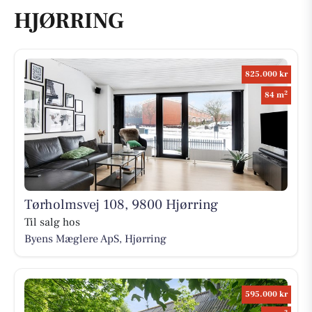
HJØRRING
825.000 kr
2
84 m
Tørholmsvej 108, 9800 Hjørring
Til salg hos
Byens Mæglere ApS, Hjørring
595.000 kr