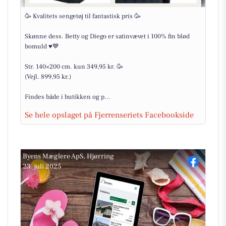
🥳 Kvalitets sengetøj til fantastisk pris 🥳
Skønne dess. Betty og Diego er satinvævet i 100% fin blød
bomuld ♥️💙
Str. 140×200 cm. kun 349,95 kr. 🥳
(Vejl. 899,95 kr.)
Findes både i butikken og p...
Se hele opslaget på Fjerrenseriets Facebookside
Byens Mæglere ApS, Hjørring
23. juli 2025