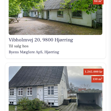
2
84 m
Vibholmvej 20, 9800 Hjørring
Til salg hos
Byens Mæglere ApS, Hjørring
1.245.000 kr
2
130 m