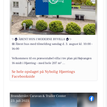
✨🏠 ÅBENT HUS I MODERNE BYVILLA 🏠✨
📅 Åbent hus med tilmelding søndag d. 3. august kl. 10:00 -
16:00
Velkommen til en præsentabel villa i tre plan på Højvangen
16 midt i Hjørring – med hele 207 m² ...
Se hele opslaget på Nybolig Hjørrings
Facebookside
Brønderslev Caravan & Trailer Center
23. juli 2025