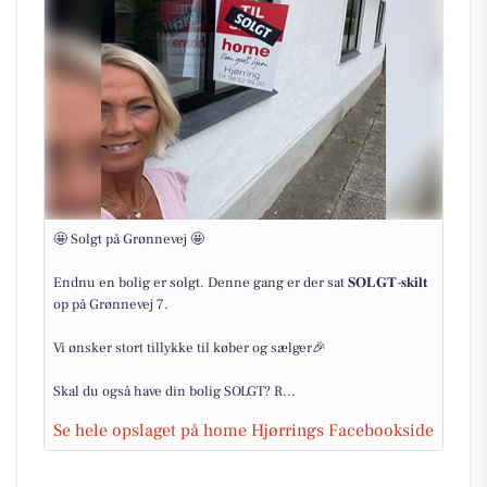
🤩 Solgt på Grønnevej 🤩
Endnu en bolig er solgt. Denne gang er der sat 𝐒𝐎𝐋𝐆𝐓-𝐬𝐤𝐢𝐥𝐭
op på Grønnevej 7.
Vi ønsker stort tillykke til køber og sælger🎉
Skal du også have din bolig SOLGT? R...
Se hele opslaget på home Hjørrings Facebookside