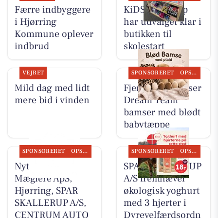
Færre indbyggere
KiDS Coolshop
i Hjørring
har udvalget klar i
Kommune oplever
butikken til
indbrud
skolestart
VEJRET
SPONSORERET
OPSLAGSTAVLEN
Mild dag med lidt
Fjerrenseriet viser
mere bid i vinden
Dream Team
bamser med blødt
babytæppe
SPONSORERET
OPSLAGSTAVLEN
SPONSORERET
OPSLAGSTAVLEN
Nyt fra Byens
SPAR SKALLERUP
Mæglere ApS,
A/S fremhæver
Hjørring, SPAR
økologisk yoghurt
SKALLERUP A/S,
med 3 hjerter i
CENTRUM AUTO
Dyrevelfærdsordn