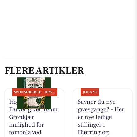
FLERE ARTIKLER
SPONSORERET
OPSLAGSTAVLEN
JOBNYT
Høj Data/Høj
Savner du nye
Farver giver Team
græsgange? - Her
Grønkjær
er nye ledige
mulighed for
stillinger i
tombola ved
Hjørring og