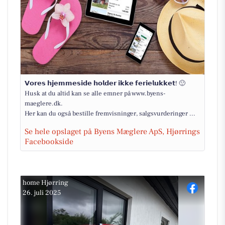
𝗩𝗼𝗿𝗲𝘀 𝗵𝗷𝗲𝗺𝗺𝗲𝘀𝗶𝗱𝗲 𝗵𝗼𝗹𝗱𝗲𝗿 𝗶𝗸𝗸𝗲 𝗳𝗲𝗿𝗶𝗲𝗹𝘂𝗸𝗸𝗲𝘁! 🙂
Husk at du altid kan se alle emner på www.byens-
maeglere.dk.
Her kan du også bestille fremvisninger, salgsvurderinger ...
Se hele opslaget på Byens Mæglere ApS, Hjørrings
Facebookside
home Hjørring
26. juli 2025