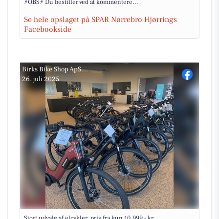
⚡OBS⚡ Du bestiller ved at kommentere...
Se hele opslaget på SPAR Nørrebro Hjørrings
Facebookside
Birks Bike Shop ApS
26. juli 2025
Stort udvalg af elcykler, pris fra kun 10.999,- kr