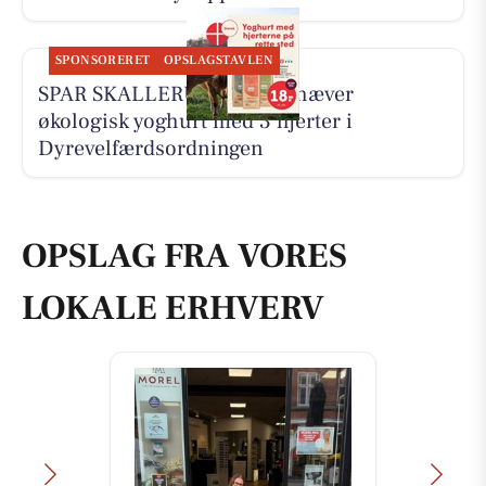
SPONSORERET
OPSLAGSTAVLEN
SPAR SKALLERUP A/S fremhæver
økologisk yoghurt med 3 hjerter i
Dyrevelfærdsordningen
OPSLAG FRA VORES
LOKALE ERHVERV