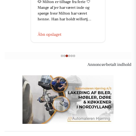
Dansk økologi, når det er bedst! 🥣
🇩🇰 Grøn Balance og Øllingegaard
økologisk yoghurt er mærket med
3 hjerter i statens Dy...
Åbn opslaget
Annoncørbetalt indhold