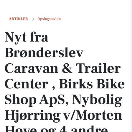
Nyt fra Brønderslev Caravan & Trailer Center , Birks Bike Shop ApS, 
ARTIKLER
Opslagstavlen
Nyt fra
Brønderslev
Caravan & Trailer
Center , Birks Bike
Shop ApS, Nybolig
Hjørring v/Morten
Hove og 4 andre