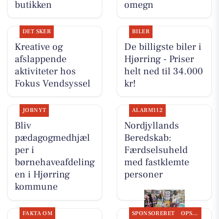
butikken
omegn
DET SKER
BILER
Kreative og
De billigste biler i
afslappende
Hjørring - Priser
aktiviteter hos
helt ned til 34.000
Fokus Vendsyssel
kr!
JOBNYT
ALARM112
Bliv
Nordjyllands
pædagogmedhjæl
Beredskab:
per i
Færdselsuheld
børnehaveafdeling
med fastklemte
en i Hjørring
personer
kommune
FAKTA OM
SPONSORERET
OPSLAGSTAVLEN