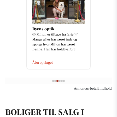
SPAR SKALLERUP A/S
Dansk økologi, når det er bedst! 🥣
🇩🇰 Grøn Balance og Øllingegaard
økologisk yoghurt er mærket med
3 hjerter i statens Dy...
Åbn opslaget
Annoncørbetalt indhold
BOLIGER TIL SALG I