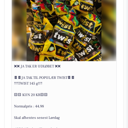
❌❌ JA TAK ER UDLØBET ❌❌
🍫🍫JA TAK TIL POPULÆR TWIST🍫🍫
‼‼TWIST 145 g!!‼
🟨🟨 KUN 20 KR🟨🟨
Normalpris : 44,98
Skal afhentes senest Lørdag