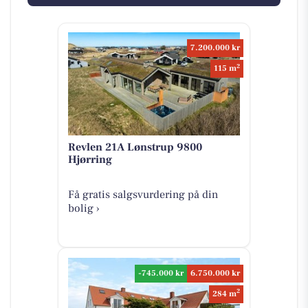
7.200.000 kr
2
115 m
Revlen 21A Lønstrup 9800
Hjørring
Få gratis salgsvurdering på din
bolig ›
-745.000 kr
6.750.000 kr
2
284 m