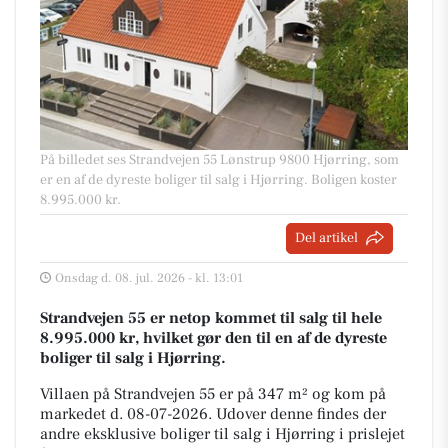
På billedet ses Strandvejen 55 Lønstrup 9800 Hjørring, som
er en af de dyreste boliger til salg i Hjørring. Boligen koster
8.995.000 kr.
Del artikel
Onsdag d. 08. jul. 2026 - kl. 13:01
Strandvejen 55 er netop kommet til salg til hele
8.995.000 kr, hvilket gør den til en af de dyreste
boliger til salg i Hjørring.
Villaen på Strandvejen 55 er på 347 m² og kom på
markedet d. 08-07-2026. Udover denne findes der
andre eksklusive boliger til salg i Hjørring i prislejet