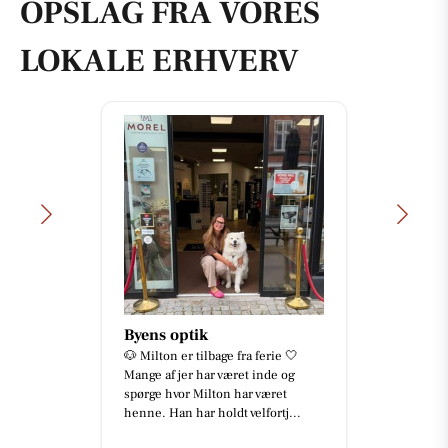
OPSLAG FRA VORES
LOKALE ERHVERV
Byens optik
🐶 Milton er tilbage fra ferie 🤍
Mange af jer har været inde og
spørge hvor Milton har været
henne. Han har holdt velfortj...