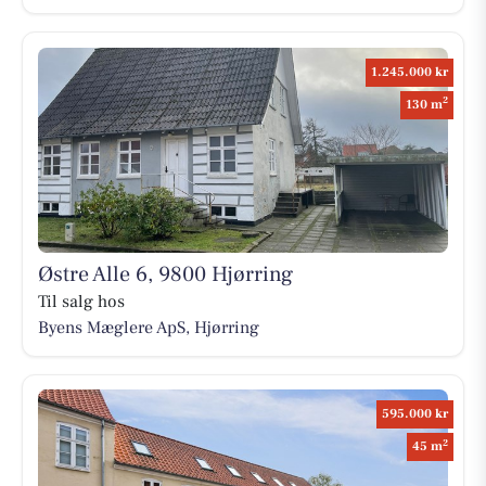
1.245.000 kr
2
130 m
Østre Alle 6, 9800 Hjørring
Til salg hos
Byens Mæglere ApS, Hjørring
595.000 kr
2
45 m