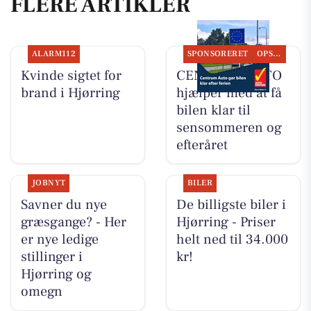
FLERE ARTIKLER
ALARM112
SPONSORERET
OPSLAGSTAVLEN
Kvinde sigtet for
CENTRUM AUTO
brand i Hjørring
hjælper med at få
bilen klar til
sensommeren og
efteråret
JOBNYT
BILER
Savner du nye
De billigste biler i
græsgange? - Her
Hjørring - Priser
er nye ledige
helt ned til 34.000
stillinger i
kr!
Hjørring og
omegn