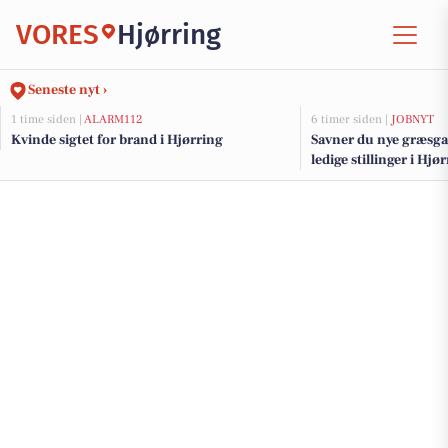
VORES
Hjørring
Seneste nyt ›
1 time siden |
ALARM112
6 timer siden |
JOBNYT
Kvinde sigtet for brand i Hjørring
Savner du nye græsga
ledige stillinger i Hj