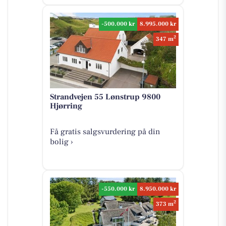
-500.000 kr
8.995.000 kr
2
347 m
Strandvejen 55 Lønstrup 9800
Hjørring
Få gratis salgsvurdering på din
bolig ›
-550.000 kr
8.950.000 kr
2
373 m