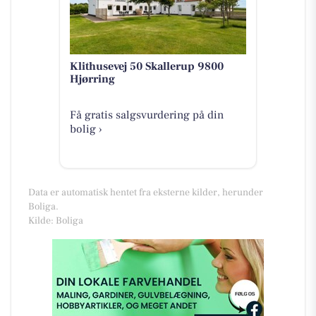
Klithusevej 50 Skallerup 9800
Hjørring
Få gratis salgsvurdering på din
bolig ›
Data er automatisk hentet fra eksterne kilder, herunder
Boliga.
Kilde: Boliga