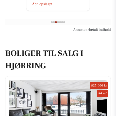
Åbn opslaget
Annoncørbetalt indhold
BOLIGER TIL SALG I
HJØRRING
825.000 kr
2
84 m