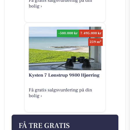
Få gratis salgsvurdering på din
bolig ›
-500.000 kr
7.495.000 kr
2
259 m
Kysten 7 Lønstrup 9800 Hjørring
Få gratis salgsvurdering på din
bolig ›
FÅ TRE GRATIS