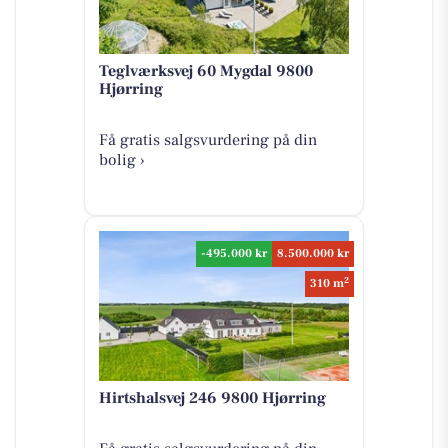
Teglværksvej 60 Mygdal 9800
Hjørring
Få gratis salgsvurdering på din
bolig ›
-495.000 kr
8.500.000 kr
2
310 m
Hirtshalsvej 246 9800 Hjørring