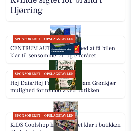
Hjørring
SPONSORERET
OPSLAGSTAVLEN
CENTRUM AUTO hjælper med at få bilen
klar til sensommeren og efteråret
SPONSORERET
OPSLAGSTAVLEN
Høj Data/Høj Farver giver Team Grønkjær
mulighed for tombola ved butikken
SPONSORERET
OPSLAGSTAVLEN
KiDS Coolshop har udvalget klar i butikken