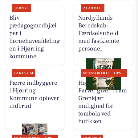
JOBNYT
ALARM112
Bliv
Nordjyllands
pædagogmedhjæl
Beredskab:
per i
Færdselsuheld
børnehaveafdeling
med fastklemte
en i Hjørring
personer
kommune
FAKTA OM
SPONSORERET
OPSLAGSTAVLEN
Færre indbyggere
Høj Data/Høj
i Hjørring
Farver giver Team
Kommune oplever
Grønkjær
indbrud
mulighed for
tombola ved
butikken