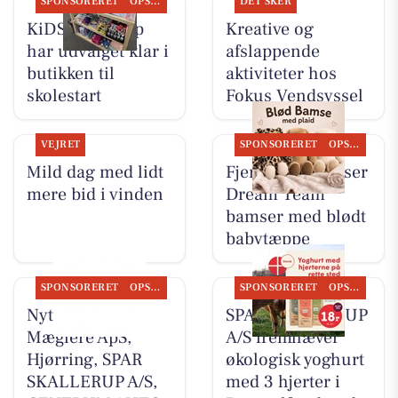
SPONSORERET
OPSLAGSTAVLEN
DET SKER
KiDS Coolshop
Kreative og
har udvalget klar i
afslappende
butikken til
aktiviteter hos
skolestart
Fokus Vendsyssel
VEJRET
SPONSORERET
OPSLAGSTAVLEN
Mild dag med lidt
Fjerrenseriet viser
mere bid i vinden
Dream Team
bamser med blødt
babytæppe
SPONSORERET
OPSLAGSTAVLEN
SPONSORERET
OPSLAGSTAVLEN
Nyt fra Byens
SPAR SKALLERUP
Mæglere ApS,
A/S fremhæver
Hjørring, SPAR
økologisk yoghurt
SKALLERUP A/S,
med 3 hjerter i