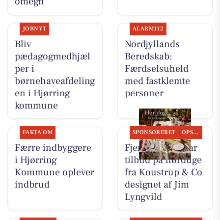
omegn
JOBNYT
ALARM112
Bliv
Nordjyllands
pædagogmedhjæl
Beredskab:
per i
Færdselsuheld
børnehaveafdeling
med fastklemte
en i Hjørring
personer
kommune
FAKTA OM
SPONSORERET
OPSLAGSTAVLEN
Færre indbyggere
Fjerrenseriet har
i Hjørring
tilbud på hørduge
Kommune oplever
fra Koustrup & Co
indbrud
designet af Jim
Lyngvild