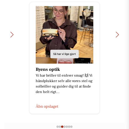
SPAR SKALLERUP A/S
Der er skarpe priser på
programmet i ugens avis til din
sensommer! Her ser du nogle af
hverdagens favoritter 🧀Klovborg
skær...
Åbn opslaget