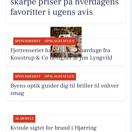
skarpe priser på hverdagens
favoritter i ugens avis
SPONSORERET
OPSLAGSTAVLEN
Fjerrenseriet har tilbud på hørduge fra
Koustrup & Co designet af Jim Lyngvild
SPONSORERET
OPSLAGSTAVLEN
Byens optik guider dig til briller til enhver
smag
ALARM112
Kvinde sigtet for brand i Hjørring