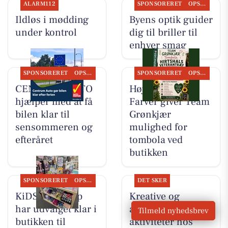
ALARM112
SPONSORERET
OPSLAGSTAVLEN
Ildløs i mødding
Byens optik guider
under kontrol
dig til briller til
enhver smag
SPONSORERET
OPSLAGSTAVLEN
SPONSORERET
OPSLAGSTAVLEN
CENTRUM AUTO
Høj Data/Høj
hjælper med at få
Farver giver Team
bilen klar til
Grønkjær
sensommeren og
mulighed for
efteråret
tombola ved
butikken
SPONSORERET
OPSLAGSTAVLEN
DET SKER
KiDS Coolshop
Kreative og
har udvalget klar i
afslappende
Tilmeld nyhedsbrev
butikken til
aktiviteter hos