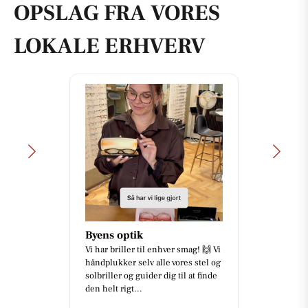
OPSLAG FRA VORES
LOKALE ERHVERV
SPAR SKALLERUP A/S
Der er skarpe priser på
programmet i ugens avis til din
sensommer! Her ser du nogle af
hverdagens favoritter 🧀Klovborg
skær...