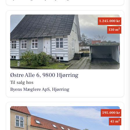
1.245.000 kr
2
130 m
Østre Alle 6, 9800 Hjørring
Til salg hos
Byens Mæglere ApS, Hjørring
595.000 kr
2
45 m