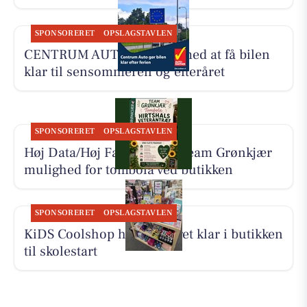
SPONSORERET
OPSLAGSTAVLEN
CENTRUM AUTO hjælper med at få bilen
klar til sensommeren og efteråret
SPONSORERET
OPSLAGSTAVLEN
Høj Data/Høj Farver giver Team Grønkjær
mulighed for tombola ved butikken
SPONSORERET
OPSLAGSTAVLEN
KiDS Coolshop har udvalget klar i butikken
til skolestart