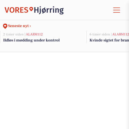
VORES
Hjørring
Seneste nyt ›
2 timer siden |
ALARM112
6 timer siden |
ALARM11
Ildløs i mødding under kontrol
Kvinde sigtet for bra