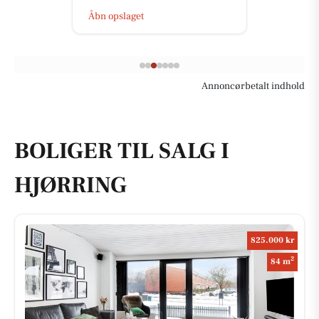
Åbn opslaget
Annoncørbetalt indhold
BOLIGER TIL SALG I
HJØRRING
825.000 kr
2
84 m