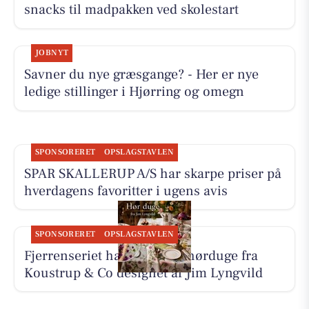
snacks til madpakken ved skolestart
JOBNYT
Savner du nye græsgange? - Her er nye
ledige stillinger i Hjørring og omegn
SPONSORERET
OPSLAGSTAVLEN
SPAR SKALLERUP A/S har skarpe priser på
hverdagens favoritter i ugens avis
SPONSORERET
OPSLAGSTAVLEN
Fjerrenseriet har tilbud på hørduge fra
Koustrup & Co designet af Jim Lyngvild