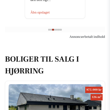
Åbn opslaget
Annoncørbetalt indhold
BOLIGER TIL SALG I
HJØRRING
875.000 kr
2
126 m