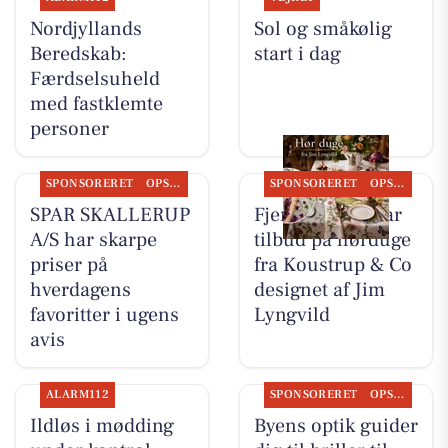
Nordjyllands
Sol og småkølig
Beredskab:
start i dag
Færdselsuheld
med fastklemte
personer
SPONSORERET
OPSLAGSTAVLEN
SPONSORERET
OPSLAGSTAVLEN
SPAR SKALLERUP
Fjerrenseriet har
A/S har skarpe
tilbud på hørduge
priser på
fra Koustrup & Co
hverdagens
designet af Jim
favoritter i ugens
Lyngvild
avis
ALARM112
SPONSORERET
OPSLAGSTAVLEN
Ildløs i mødding
Byens optik guider