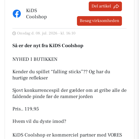
Del artikel
KiDS
Coolshop
Besøg virksomheden
Onsdag d. 08. jul. 2026 - kl. 16:10
Så er der nyt fra KiDS Coolshop
NYHED I BUTIKKEN
Kender du spillet “falling sticks”?? Og har du
hurtige reflekser
Sjovt konkurrencespil der gælder om at gribe alle de
faldende pinde før de rammer jorden
Pris.. 119,95
Hvem vil du dyste imod?
KiDS Coolshop er kommerciel partner med VORES