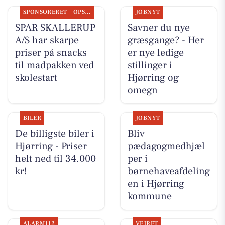
SPONSORERET
OPSLAGSTAVLEN
JOBNYT
SPAR SKALLERUP
Savner du nye
A/S har skarpe
græsgange? - Her
priser på snacks
er nye ledige
til madpakken ved
stillinger i
skolestart
Hjørring og
omegn
BILER
JOBNYT
De billigste biler i
Bliv
Hjørring - Priser
pædagogmedhjæl
helt ned til 34.000
per i
kr!
børnehaveafdeling
en i Hjørring
kommune
ALARM112
VEJRET