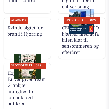
under kontrol
dig til briller til
enhver smag
ALARM112
SPONSORERET
OPSLAGSTAVLEN
Kvinde sigtet for
CENTRUM AUTO
brand i Hjørring
hjælper med at få
bilen klar til
sensommeren og
efteråret
SPONSORERET
OPSLAGSTAVLEN
Høj Data/Høj
Farver giver Team
Grønkjær
mulighed for
tombola ved
butikken