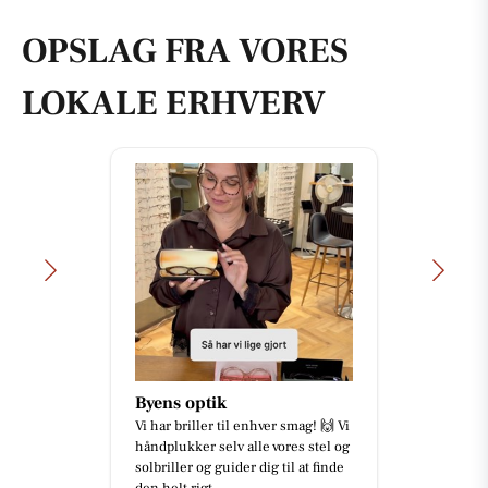
OPSLAG FRA VORES
LOKALE ERHVERV
Byens optik
Vi har briller til enhver smag! 🙌 Vi
håndplukker selv alle vores stel og
solbriller og guider dig til at finde
den helt rigt...