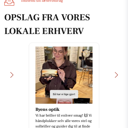
Indsend dit læserbidrag
OPSLAG FRA VORES
LOKALE ERHVERV
Byens optik
Vi har briller til enhver smag! 🙌 Vi
håndplukker selv alle vores stel og
solbriller og guider dig til at finde