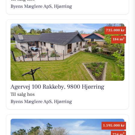
Byens Mæglere ApS, Hjørring
735.000 kr
2
184 m
Agervej 100 Rakkeby, 9800 Hjørring
Til salg hos
Byens Mæglere ApS, Hjørring
1.595.000 kr
2
234 m