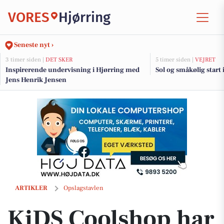
VORES
Hjørring
Seneste nyt ›
3 timer siden |
DET SKER
5 timer siden |
VEJRET
Inspirerende undervisning i Hjørring med
Sol og småkølig start 
Jens Henrik Jensen
KiDS Coolshop har fået falling sticks i butikken
ARTIKLER
Opslagstavlen
KiDS Coolshop har