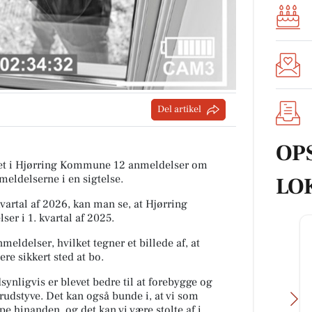
Del artikel
OP
tiet i Hjørring Kommune 12 anmeldelser om
meldelserne i en sigtelse.
LO
rtal af 2026, kan man se, at Hjørring
r i 1. kvartal af 2025.
meldelser, hvilket tegner et billede af, at
e sikkert sted at bo.
ynligvis er blevet bedre til at forebygge og
rudstyve. Det kan også bunde i, at vi som
pe hinanden, og det kan vi være stolte af i