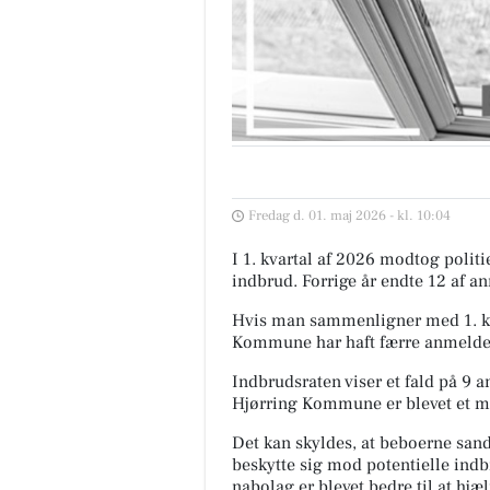
Fredag d. 01. maj 2026 - kl. 10:04
I 1. kvartal af 2026 modtog poli
indbrud. Forrige år endte 12 af an
Hvis man sammenligner med 1. kva
Kommune har haft færre anmeldelse
Indbrudsraten viser et fald på 9 an
Hjørring Kommune er blevet et mer
Det kan skyldes, at beboerne sands
beskytte sig mod potentielle indb
nabolag er blevet bedre til at hjæl