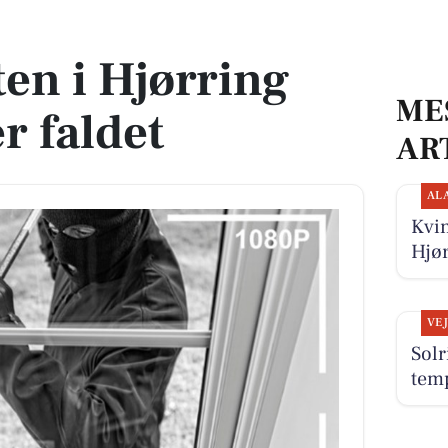
faldet
en i Hjørring
ME
 faldet
AR
AL
Kvin
Hjø
VE
Sol
tem