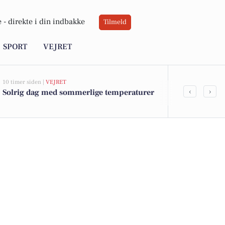
 -
direkte i din indbakke
Tilmeld
SPORT
VEJRET
10 timer siden |
VEJRET
08-08-2026 12:30
‹
›
Solrig dag med sommerlige temperaturer
Baldersvej 1
Velbeliggende