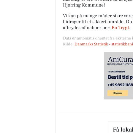
Hjørring Kommune!
Vi kan på mange måder sikre vor
bidrager til et sikkert område. D
afbrydes af naboer her:
Bo Trygt
.
Skjoldager Dræn- &
Entreprenørforrentnin
Data er automatisk hentet fra eksterne 
ApS
Kilde:
Danmarks Statistik - statistikba
Uge 32 Vi er lidt ferieramte ige
denne uge 😬 Men der er kørt l
korn og containere, grus san
🚛💨💨 Slamsugere...
Åbn opslaget
Få loka