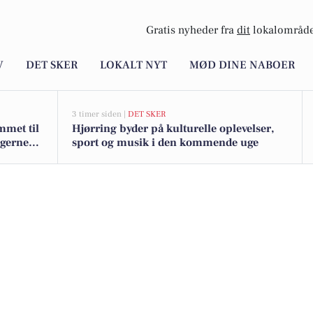
Gratis nyheder fra
dit
lokalområde
V
DET SKER
LOKALT NYT
MØD DINE NABOER
3 timer siden |
DET SKER
mmet til
Hjørring byder på kulturelle oplevelser,
igerne
sport og musik i den kommende uge