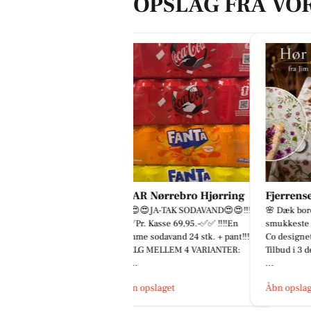
OPSLAG FRA VO
PAR Nørrebro Hjørring
Fjerrenseriet
Byens
‼😍😍JA-TAK SODAVAND😍😍‼‼
🌸 Dæk bordet med en den
Vi har 
✅Pr. Kasse 69,95.-✅✅ ‼‼En
smukkeste hørdug fra Koustrup &
håndplu
mme sodavand 24 stk. + pant‼‼
Co designet af Jim Lyngvild 🌸
solbrill
ÆLG MELLEM 4 VARIANTER:
Tilbud i 3 dess.: Str. 145x200 cm.:
den helt
..
...
Åbn op
bn opslaget
Åbn opslaget