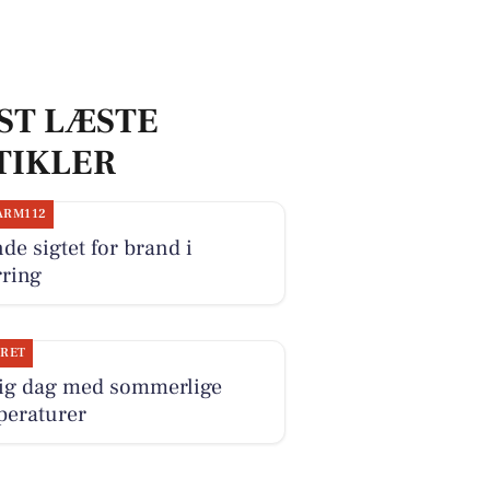
ST LÆSTE
TIKLER
ARM112
de sigtet for brand i
rring
JRET
rig dag med sommerlige
peraturer