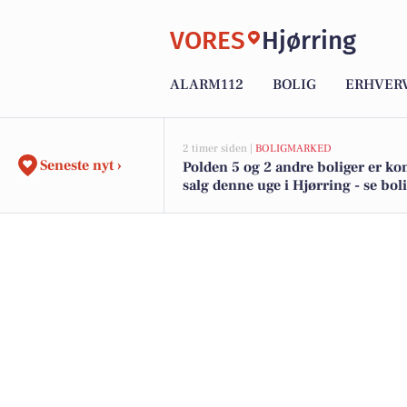
VORES
Hjørring
ALARM112
BOLIG
ERHVER
2 timer siden |
BOLIGMARKED
Seneste nyt ›
Polden 5 og 2 andre boliger er ko
salg denne uge i Hjørring - se bol
her.