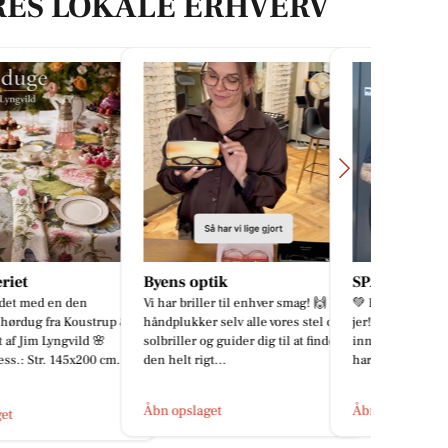
RES LOKALE ERHVERV
 optik
SPAR SKALLERUP A/S
CENTRU
briller til enhver smag! 🙌 Vi
💚 Følg med – jeg har noget at vise
Har bilen væ
kker selv alle vores stel og
jer! 💚 Har du set min fine
eller bare e
er og guider dig til at finde
innocent-udstilling? 🍓🍊🍏🥭 Jeg
Danmark? Hvi
 rigt...
har fyldt godt op med smo...
lange køretu
slaget
Åbn opslaget
Åbn opslage