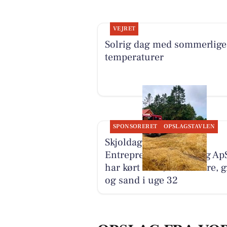
VEJRET
Solrig dag med sommerlige
temperaturer
SPONSORERET
OPSLAGSTAVLEN
Skjoldager Dræn- &
Entreprenørforrentning Ap
har kørt korn, containere, 
og sand i uge 32