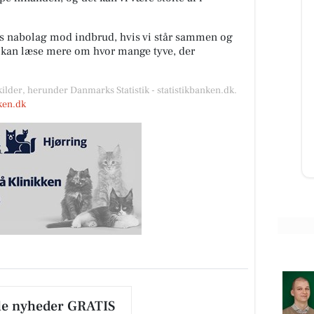
es nabolag mod indbrud, hvis vi står sammen og
u kan læse mere om hvor mange tyve, der
SPAR Nørrebro Hjørring
‼‼😍😍JA-TAK SODAVAND😍😍‼‼
g
kilder, herunder Danmarks Statistik - statistikbanken.dk.
✅✅Pr. Kasse 69,95.-✅✅ ‼‼En
nken.dk
ramme sodavand 24 stk. + pant‼‼
n i
VÆLG MELLEM 4 VARIANTER:
idt
...
d mm.
Åbn opslaget
le nyheder GRATIS