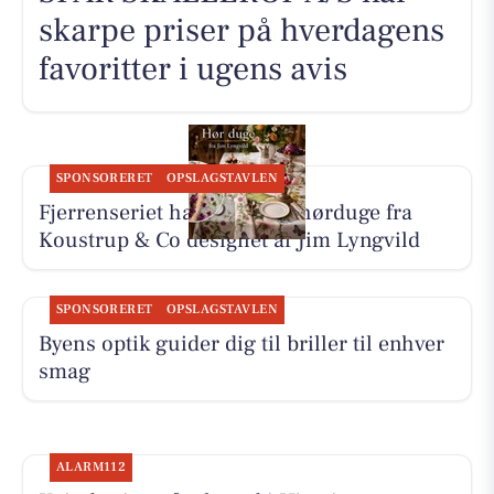
skarpe priser på hverdagens
favoritter i ugens avis
SPONSORERET
OPSLAGSTAVLEN
Fjerrenseriet har tilbud på hørduge fra
Koustrup & Co designet af Jim Lyngvild
SPONSORERET
OPSLAGSTAVLEN
Byens optik guider dig til briller til enhver
smag
ALARM112