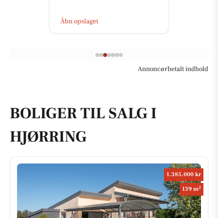
Åbn opslaget
Annoncørbetalt indhold
BOLIGER TIL SALG I
HJØRRING
1.385.000 kr
2
139 m