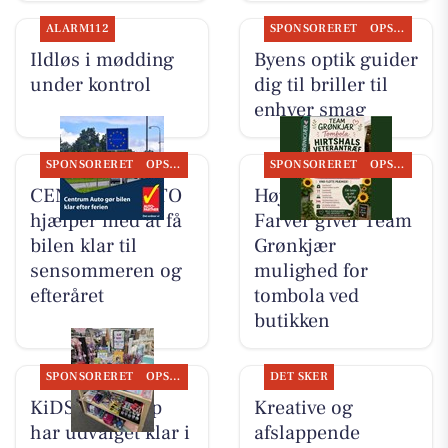
ALARM112
SPONSORERET
OPSLAGSTAVLEN
Ildløs i mødding
Byens optik guider
under kontrol
dig til briller til
enhver smag
SPONSORERET
OPSLAGSTAVLEN
SPONSORERET
OPSLAGSTAVLEN
CENTRUM AUTO
Høj Data/Høj
hjælper med at få
Farver giver Team
bilen klar til
Grønkjær
sensommeren og
mulighed for
efteråret
tombola ved
butikken
SPONSORERET
OPSLAGSTAVLEN
DET SKER
KiDS Coolshop
Kreative og
har udvalget klar i
afslappende