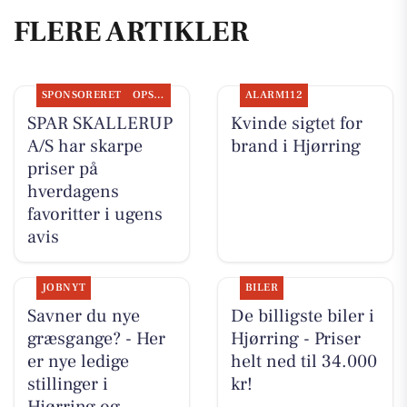
FLERE ARTIKLER
SPONSORERET
OPSLAGSTAVLEN
ALARM112
SPAR SKALLERUP
Kvinde sigtet for
A/S har skarpe
brand i Hjørring
priser på
hverdagens
favoritter i ugens
avis
JOBNYT
BILER
Savner du nye
De billigste biler i
græsgange? - Her
Hjørring - Priser
er nye ledige
helt ned til 34.000
stillinger i
kr!
Hjørring og