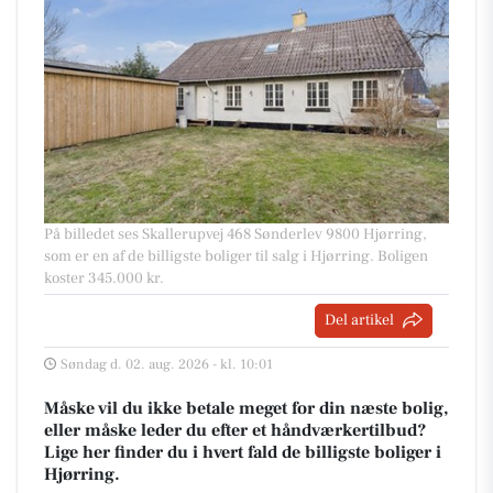
På billedet ses Skallerupvej 468 Sønderlev 9800 Hjørring,
som er en af de billigste boliger til salg i Hjørring. Boligen
koster 345.000 kr.
Del artikel
Søndag d. 02. aug. 2026 - kl. 10:01
Måske vil du ikke betale meget for din næste bolig,
eller måske leder du efter et håndværkertilbud?
Lige her finder du i hvert fald de billigste boliger i
Hjørring.