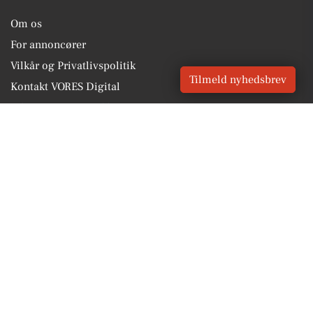
Om os
For annoncører
Vilkår og Privatlivspolitik
Tilmeld nyhedsbrev
Kontakt VORES Digital
Administrer samtykke
GENVEJE
Seneste nyt fra Hjørring
Vores lokale erhverv
Kalenderen for Hjørring
Fakta om Hjørring
Erhvervsartikler
Hjørring Kommune