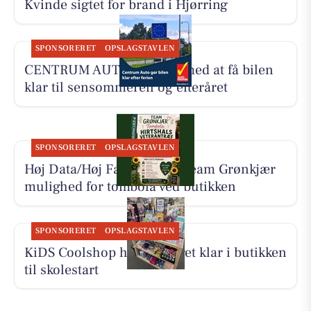
Kvinde sigtet for brand i Hjørring
SPONSORERET
OPSLAGSTAVLEN
CENTRUM AUTO hjælper med at få bilen
klar til sensommeren og efteråret
SPONSORERET
OPSLAGSTAVLEN
Høj Data/Høj Farver giver Team Grønkjær
mulighed for tombola ved butikken
SPONSORERET
OPSLAGSTAVLEN
KiDS Coolshop har udvalget klar i butikken
til skolestart