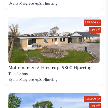
Byens Mæglere ApS, Hjørring
795.000 kr
2
159 m
Møllemarken 5 Hæstrup, 9800 Hjørring
Til salg hos
Byens Mæglere ApS, Hjørring
495.000 kr
2
139 m