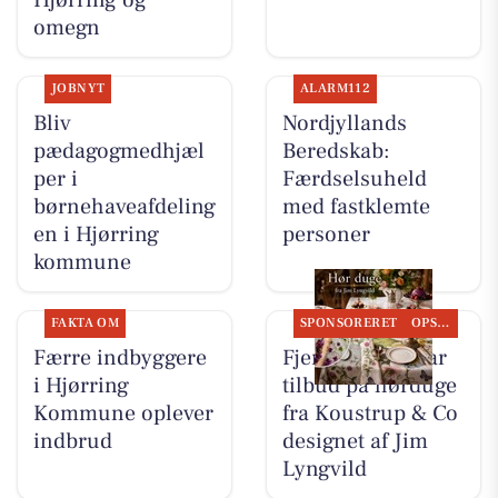
omegn
JOBNYT
ALARM112
Bliv
Nordjyllands
pædagogmedhjæl
Beredskab:
per i
Færdselsuheld
børnehaveafdeling
med fastklemte
en i Hjørring
personer
kommune
FAKTA OM
SPONSORERET
OPSLAGSTAVLEN
Færre indbyggere
Fjerrenseriet har
i Hjørring
tilbud på hørduge
Kommune oplever
fra Koustrup & Co
indbrud
designet af Jim
Lyngvild