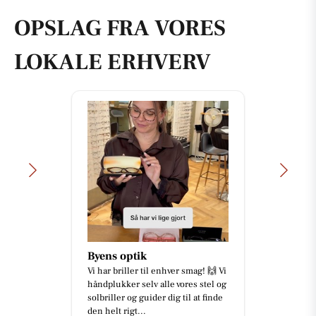
OPSLAG FRA VORES
LOKALE ERHVERV
Byens optik
Vi har briller til enhver smag! 🙌 Vi
håndplukker selv alle vores stel og
solbriller og guider dig til at finde
den helt rigt...