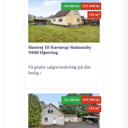
-50.000 kr
225.000 kr
2
118 m
Høstvej 10 Hæstrup Stationsby
9800 Hjørring
Få gratis salgsvurdering på din
bolig ›
-45.100 kr
249.900 kr
2
139 m