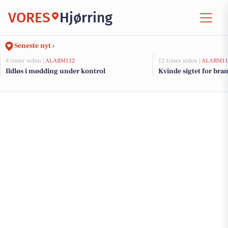
VORES
Hjørring
Seneste nyt ›
8 timer siden |
ALARM112
12 timer siden |
ALARM11
Ildløs i mødding under kontrol
Kvinde sigtet for bra