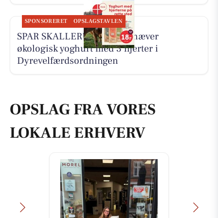
SPONSORERET
OPSLAGSTAVLEN
SPAR SKALLERUP A/S fremhæver
økologisk yoghurt med 3 hjerter i
Dyrevelfærdsordningen
OPSLAG FRA VORES
LOKALE ERHVERV