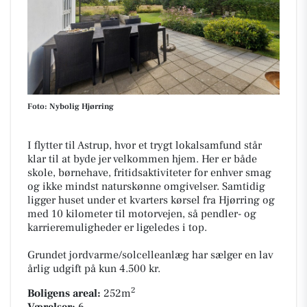
Foto: Nybolig Hjørring
I flytter til Astrup, hvor et trygt lokalsamfund står
klar til at byde jer velkommen hjem. Her er både
skole, børnehave, fritidsaktiviteter for enhver smag
og ikke mindst naturskønne omgivelser. Samtidig
ligger huset under et kvarters kørsel fra Hjørring og
med 10 kilometer til motorvejen, så pendler- og
karrieremuligheder er ligeledes i top.
Grundet jordvarme/solcelleanlæg har sælger en lav
årlig udgift på kun 4.500 kr.
2
Boligens areal:
252m
Værelser:
6