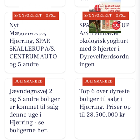
SPONSORERET
OPSLAGSTAVLEN
SPONSORERET
OPSLAGSTAVLEN
Nyt fra Byens
SPAR SKALLERUP
Mæglere ApS,
A/S fremhæver
Hjørring, SPAR
økologisk yoghurt
SKALLERUP A/S,
med 3 hjerter i
CENTRUM AUTO
Dyrevelfærdsordn
og 5 andre
ingen
BOLIGMARKED
BOLIGMARKED
Jævndøgnsvej 2
Top 6 over dyreste
og 5 andre boliger
boliger til salg i
er kommet til salg
Hjørring. Priser op
denne uge i
til 28.500.000 kr
Hjørring - se
boligerne her.