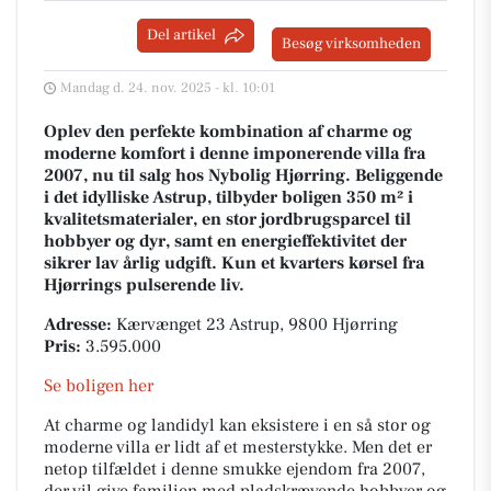
Del artikel
Besøg virksomheden
Mandag d. 24. nov. 2025 - kl. 10:01
Oplev den perfekte kombination af charme og
moderne komfort i denne imponerende villa fra
2007, nu til salg hos Nybolig Hjørring. Beliggende
i det idylliske Astrup, tilbyder boligen 350 m² i
kvalitetsmaterialer, en stor jordbrugsparcel til
hobbyer og dyr, samt en energieffektivitet der
sikrer lav årlig udgift. Kun et kvarters kørsel fra
Hjørrings pulserende liv.
Adresse:
Kærvænget 23 Astrup, 9800 Hjørring
Pris:
3.595.000
Se boligen her
At charme og landidyl kan eksistere i en så stor og
moderne villa er lidt af et mesterstykke. Men det er
netop tilfældet i denne smukke ejendom fra 2007,