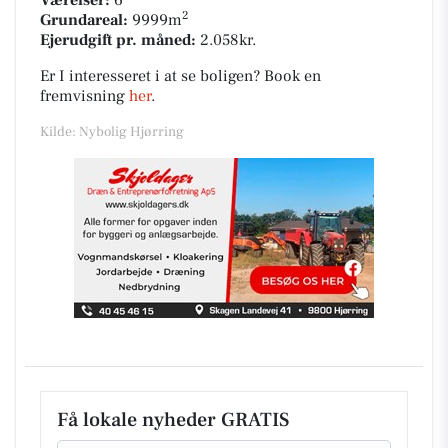
2
Grundareal:
9999m
Ejerudgift pr. måned:
2.058kr.
Er I interesseret i at se boligen? Book en
fremvisning
her
.
Kilde: Nybolig Hjørring
Få lokale nyheder GRATIS