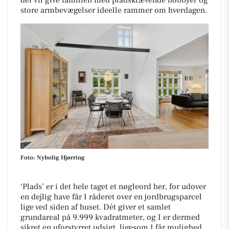
der vil give familien med pladskrævende hobbyer og
store armbevægelser ideelle rammer om hverdagen.
Foto: Nybolig Hjørring
‘Plads’ er i det hele taget et nøgleord her, for udover
en dejlig have får I råderet over en jordbrugsparcel
lige ved siden af huset. Dét giver et samlet
grundareal på 9.999 kvadratmeter, og I er dermed
sikret en uforstyrret udsigt, ligesom I får mulighed