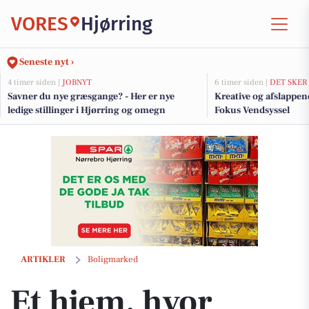
VORES
Hjørring
Seneste nyt ›
4 timer siden |
JOBNYT
6 timer siden |
DET SKER
Savner du nye græsgange? - Her er nye
Kreative og afslappen
ledige stillinger i Hjørring og omegn
Fokus Vendsyssel
Et hjem, hvor natur, komfort og livskvalitet går hånd i hånd
ARTIKLER
Boligmarked
Et hjem, hvor