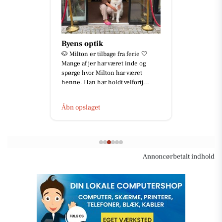
Byens optik
🐶 Milton er tilbage fra ferie 🤍
Mange af jer har været inde og
spørge hvor Milton har været
henne. Han har holdt velfortj...
Åbn opslaget
Annoncørbetalt indhold