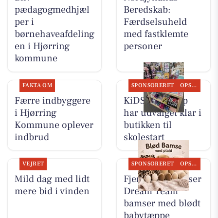
pædagogmedhjæl
Beredskab:
per i
Færdselsuheld
børnehaveafdeling
med fastklemte
en i Hjørring
personer
kommune
FAKTA OM
SPONSORERET
OPSLAGSTAVLEN
Færre indbyggere
KiDS Coolshop
i Hjørring
har udvalget klar i
Kommune oplever
butikken til
indbrud
skolestart
VEJRET
SPONSORERET
OPSLAGSTAVLEN
Mild dag med lidt
Fjerrenseriet viser
mere bid i vinden
Dream Team
bamser med blødt
babytæppe