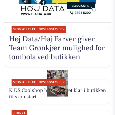
SPONSORERET
OPSLAGSTAVLEN
Høj Data/Høj Farver giver
Team Grønkjær mulighed for
tombola ved butikken
SPONSORERET
OPSLAGSTAVLEN
KiDS Coolshop har udvalget klar i butikken
til skolestart
JOBNYT