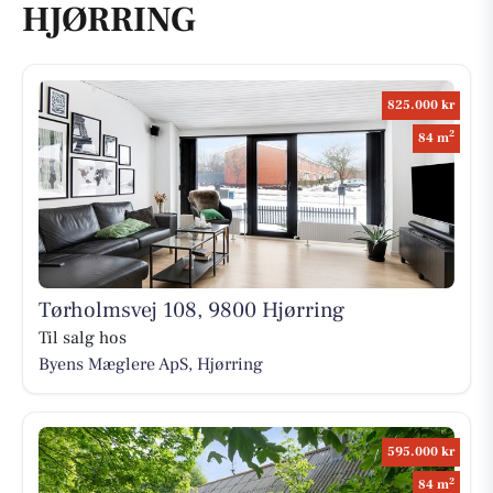
HJØRRING
825.000 kr
2
84 m
Tørholmsvej 108, 9800 Hjørring
Til salg hos
Byens Mæglere ApS, Hjørring
595.000 kr
2
84 m