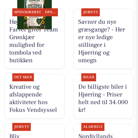
SPONSORERET
OPSLAGSTAVLEN
JOBNYT
Høj Data/Høj
Savner du nye
Farver giver Team
græsgange? - Her
Grønkjær
er nye ledige
mulighed for
stillinger i
tombola ved
Hjørring og
butikken
omegn
DET SKER
BILER
Kreative og
De billigste biler i
afslappende
Hjørring - Priser
aktiviteter hos
helt ned til 34.000
Fokus Vendsyssel
kr!
JOBNYT
ALARM112
Bliv
Nordjyllands