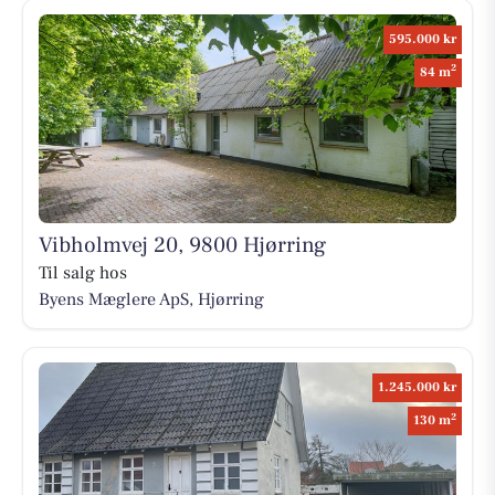
595.000 kr
2
84 m
Vibholmvej 20, 9800 Hjørring
Til salg hos
Byens Mæglere ApS, Hjørring
1.245.000 kr
2
130 m