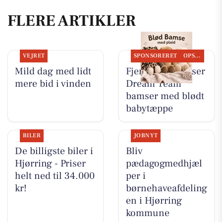
FLERE ARTIKLER
VEJRET
SPONSORERET
OPSLAGSTAVLEN
Mild dag med lidt
Fjerrenseriet viser
mere bid i vinden
Dream Team
bamser med blødt
babytæppe
BILER
JOBNYT
De billigste biler i
Bliv
Hjørring - Priser
pædagogmedhjæl
helt ned til 34.000
per i
kr!
børnehaveafdeling
en i Hjørring
kommune