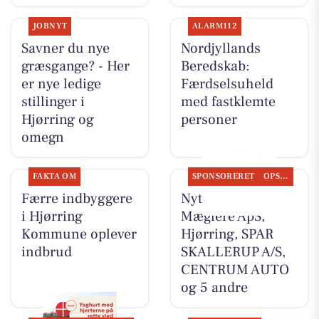
JOBNYT
ALARM112
Savner du nye
Nordjyllands
græsgange? - Her
Beredskab:
er nye ledige
Færdselsuheld
stillinger i
med fastklemte
Hjørring og
personer
omegn
FAKTA OM
SPONSORERET
OPSLAGSTAVLEN
Færre indbyggere
Nyt fra Byens
i Hjørring
Mæglere ApS,
Kommune oplever
Hjørring, SPAR
indbrud
SKALLERUP A/S,
CENTRUM AUTO
og 5 andre