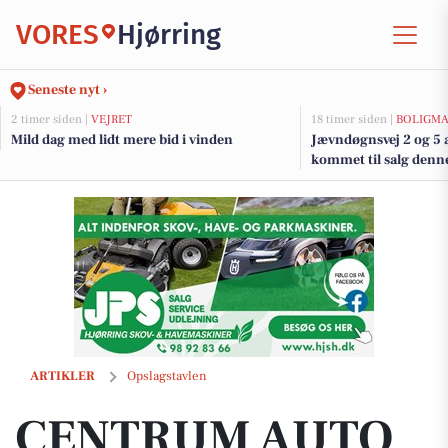
VORES
Hjørring
Seneste nyt ›
2 timer siden |
VEJRET
18 timer siden |
BOLIGM
Mild dag med lidt mere bid i vinden
Jævndøgnsvej 2 og 5 a
kommet til salg denne
boligerne her.
CENTRUM AUTO tjekker bremserne inden sommerens mange kilom
ARTIKLER
Opslagstavlen
CENTRUM AUTO