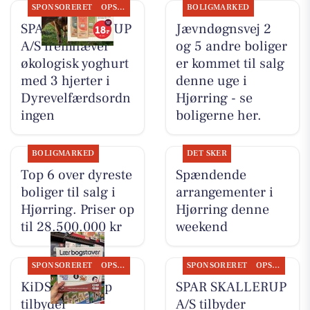
SPONSORERET
OPSLAGSTAVLEN
BOLIGMARKED
SPAR SKALLERUP
Jævndøgnsvej 2
A/S fremhæver
og 5 andre boliger
økologisk yoghurt
er kommet til salg
med 3 hjerter i
denne uge i
Dyrevelfærdsordn
Hjørring - se
ingen
boligerne her.
BOLIGMARKED
DET SKER
Top 6 over dyreste
Spændende
boliger til salg i
arrangementer i
Hjørring. Priser op
Hjørring denne
til 28.500.000 kr
weekend
SPONSORERET
OPSLAGSTAVLEN
SPONSORERET
OPSLAGSTAVLEN
KiDS Coolshop
SPAR SKALLERUP
tilbyder
A/S tilbyder