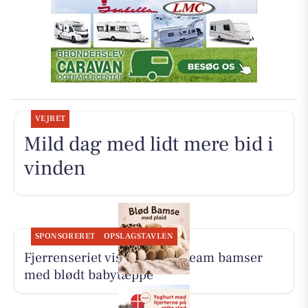
VEJRET
Mild dag med lidt mere bid i
vinden
SPONSORERET
OPSLAGSTAVLEN
Fjerrenseriet viser Dream Team bamser
med blødt babytæppe