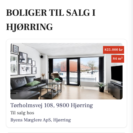
BOLIGER TIL SALG I
HJØRRING
825.000 kr
2
84 m
Tørholmsvej 108, 9800 Hjørring
Til salg hos
Byens Mæglere ApS, Hjørring