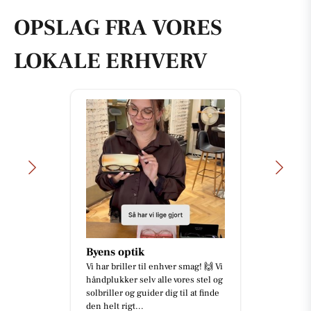
OPSLAG FRA VORES
LOKALE ERHVERV
Byens optik
Vi har briller til enhver smag! 🙌 Vi
håndplukker selv alle vores stel og
solbriller og guider dig til at finde
den helt rigt...