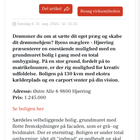
Del artikel
Besøg virksomheden
Søndag d. 31. aug. 2025 - kl. 15:25
Drømmer du om at sætte dit eget præg og skabe
dit drømmehjem? Byens mæglere - Hjørring
præsenterer en enestående mulighed med en
grundmuret bolig i gang med en total
ombygning. På en stor grund, fordelt på to
matrikelnumre, er der rig mulighed for kreativ
udfoldelse. Boligen på 130 kvm med ekstra
kælderplads og en carport venter på din vision.
Adresse:
Østre Alle 6 9800 Hjørring
Pris:
1.245.000
Se boligen her
Særdeles velbeliggende bolig, grundmuret med
flotte fremskydninger på facaden, som er grå- og
hvidmalet. Der er eternittag. Boligen er under total
ombygning, idet alt "indmad" er nedbrudt og skal