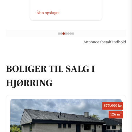
Åbn opslaget
Annoncørbetalt indhold
BOLIGER TIL SALG I
HJØRRING
875.000 kr
2
126 m