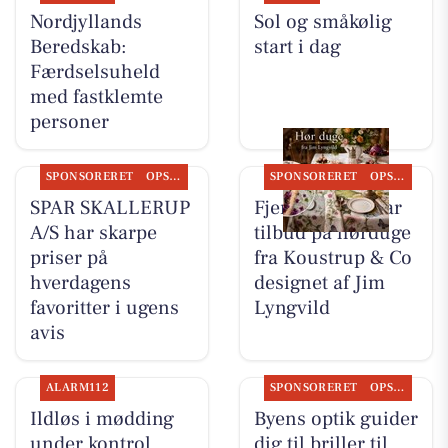
Nordjyllands
Sol og småkølig
Beredskab:
start i dag
Færdselsuheld
med fastklemte
personer
SPONSORERET
OPSLAGSTAVLEN
SPONSORERET
OPSLAGSTAVLEN
SPAR SKALLERUP
Fjerrenseriet har
A/S har skarpe
tilbud på hørduge
priser på
fra Koustrup & Co
hverdagens
designet af Jim
favoritter i ugens
Lyngvild
avis
ALARM112
SPONSORERET
OPSLAGSTAVLEN
Ildløs i mødding
Byens optik guider
under kontrol
dig til briller til