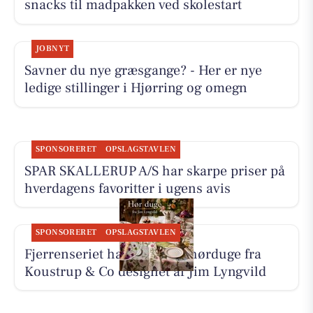
snacks til madpakken ved skolestart
JOBNYT
Savner du nye græsgange? - Her er nye
ledige stillinger i Hjørring og omegn
SPONSORERET
OPSLAGSTAVLEN
SPAR SKALLERUP A/S har skarpe priser på
hverdagens favoritter i ugens avis
SPONSORERET
OPSLAGSTAVLEN
Fjerrenseriet har tilbud på hørduge fra
Koustrup & Co designet af Jim Lyngvild