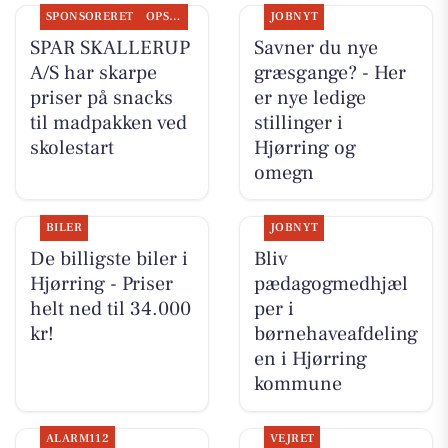
SPONSORERET
OPSLAGSTAVLEN
JOBNYT
SPAR SKALLERUP
Savner du nye
A/S har skarpe
græsgange? - Her
priser på snacks
er nye ledige
til madpakken ved
stillinger i
skolestart
Hjørring og
omegn
BILER
JOBNYT
De billigste biler i
Bliv
Hjørring - Priser
pædagogmedhjæl
helt ned til 34.000
per i
kr!
børnehaveafdeling
en i Hjørring
kommune
ALARM112
VEJRET