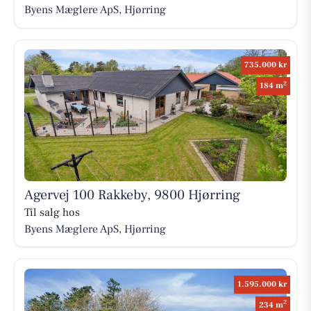
Byens Mæglere ApS, Hjørring
735.000 kr
2
184 m
Agervej 100 Rakkeby, 9800 Hjørring
Til salg hos
Byens Mæglere ApS, Hjørring
1.595.000 kr
2
234 m