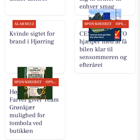
enhver smag
ALARM112
SPONSORERET
OPSLAGSTAVLEN
Kvinde sigtet for
CENTRUM AUTO
brand i Hjørring
hjælper med at få
bilen klar til
sensommeren og
efteråret
SPONSORERET
OPSLAGSTAVLEN
Høj Data/Høj
Farver giver Team
Grønkjær
mulighed for
tombola ved
butikken