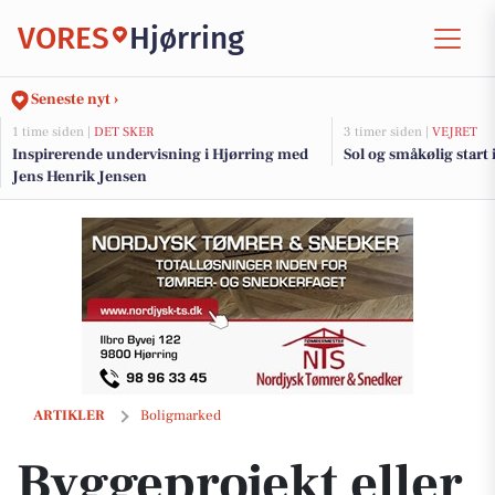
VORES
Hjørring
Seneste nyt ›
1 time siden |
DET SKER
3 timer siden |
VEJRET
Inspirerende undervisning i Hjørring med
Sol og småkølig start 
Jens Henrik Jensen
Byggeprojekt eller restaurering - stor grund 1126 kvm
ARTIKLER
Boligmarked
Byggeprojekt eller