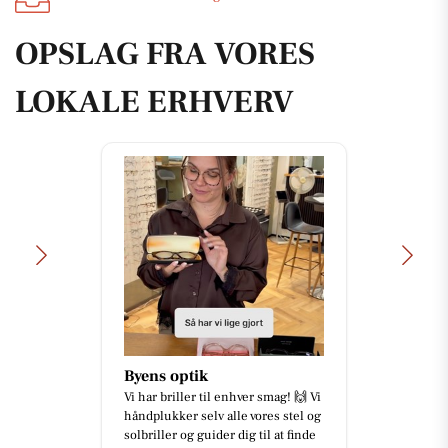
OPSLAG FRA VORES
LOKALE ERHVERV
Byens optik
Vi har briller til enhver smag! 🙌 Vi
håndplukker selv alle vores stel og
solbriller og guider dig til at finde