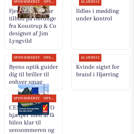
SPONSORERET
OPSLAGSTAVLEN
ALARM112
Fjerrenseriet har
Ildløs i mødding
tilbud på hørduge
under kontrol
fra Koustrup & Co
designet af Jim
Lyngvild
SPONSORERET
OPSLAGSTAVLEN
ALARM112
Byens optik guider
Kvinde sigtet for
dig til briller til
brand i Hjørring
enhver smag
SPONSORERET
OPSLAGSTAVLEN
CENTRUM AUTO
hjælper med at få
bilen klar til
sensommeren og