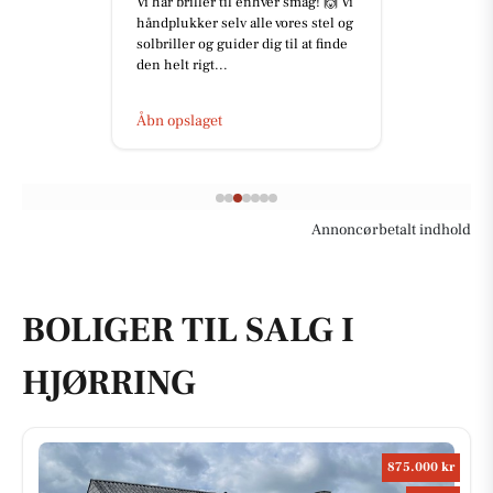
Vi har briller til enhver smag! 🙌 Vi
håndplukker selv alle vores stel og
solbriller og guider dig til at finde
den helt rigt...
Åbn opslaget
Annoncørbetalt indhold
BOLIGER TIL SALG I
HJØRRING
875.000 kr