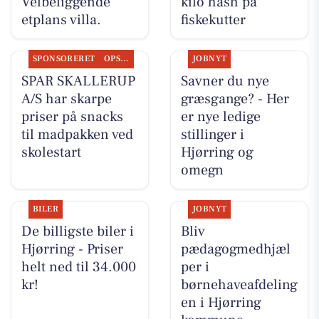
Velbeliggende
kilo hash på
etplans villa.
fiskekutter
SPONSORERET
OPSLAGSTAVLEN
JOBNYT
SPAR SKALLERUP
Savner du nye
A/S har skarpe
græsgange? - Her
priser på snacks
er nye ledige
til madpakken ved
stillinger i
skolestart
Hjørring og
omegn
BILER
JOBNYT
De billigste biler i
Bliv
Hjørring - Priser
pædagogmedhjæl
helt ned til 34.000
per i
kr!
børnehaveafdeling
en i Hjørring