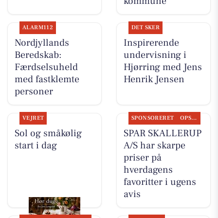
kommune
ALARM112
DET SKER
Nordjyllands
Inspirerende
Beredskab:
undervisning i
Færdselsuheld
Hjørring med Jens
med fastklemte
Henrik Jensen
personer
VEJRET
SPONSORERET
OPSLAGSTAVLEN
Sol og småkølig
SPAR SKALLERUP
start i dag
A/S har skarpe
priser på
hverdagens
favoritter i ugens
avis