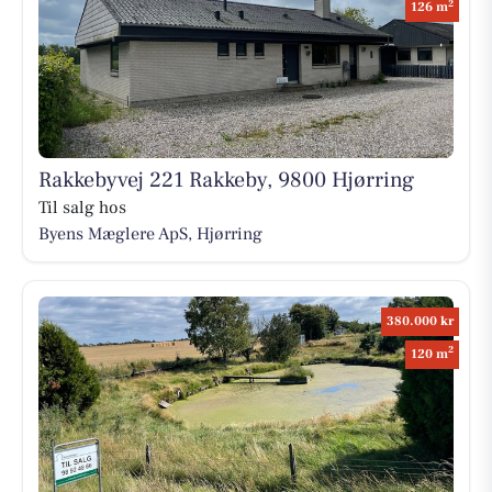
2
126 m
Rakkebyvej 221 Rakkeby, 9800 Hjørring
Til salg hos
Byens Mæglere ApS, Hjørring
380.000 kr
2
120 m