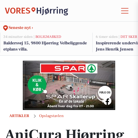
VORES
Hjørring
Seneste nyt ›
34 minutter siden |
BOLIGMARKED
6 timer siden |
DET SKER
Baldersvej 15, 9800 Hjørring Velbeliggende
Inspirerende undervi
etplans villa.
Jens Henrik Jensen
AniCura Hjørring Dyrehospital ApS inviterer til at booke killingens 
ARTIKLER
Opslagstavlen
AniCura Hjørring