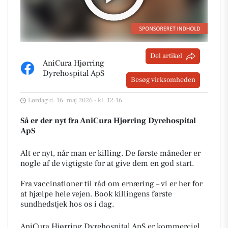
Del artikel
AniCura Hjørring
Dyrehospital ApS
Besøg virksomheden
Lørdag d. 16. maj 2026 - kl. 12:16
Så er der nyt fra AniCura Hjørring Dyrehospital
ApS
Alt er nyt, når man er killing. De første måneder er
nogle af de vigtigste for at give dem en god start.
Fra vaccinationer til råd om ernæring – vi er her for
at hjælpe hele vejen. Book killingens første
sundhedstjek hos os i dag.
AniCura Hjørring Dyrehospital ApS er kommerciel